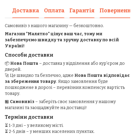
Доставка
Оплата
Гарантія
Повернення
Самовивіз з нашого магазину — безкоштовно.
Магазин "Малятко" цінує ваш час, тому ми
забезпечуємо швидку та зручну доставку по всій
Україні!
Способи доставки
📦
Нова Пошта
– доставка у відділення або кур'єром до
дверей.
🚀 Це швидко та безпечно, адже
Нова Пошта відповідає
за збереження товару
. Якщо замовлення буде
пошкоджене в дорозі – перевізник компенсує вартість
товару.
🏪
Самовивіз
– заберіть своє замовлення у нашому
магазині та заощаджуйте на доставці!
Терміни доставки
⏳ 1-3 дні – у великому місті.
⏳ 2-5 днів – у менших населених пунктах.