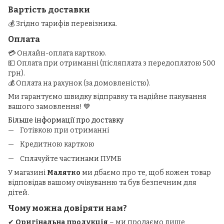
Вартість доставки
💰 Згідно тарифів перевізника.
Оплата
💳 Онлайн-оплата карткою.
💵 Оплата при отриманні (післяплата з передоплатою 500
грн).
💰 Оплата на рахунок (за домовленістю).
Ми гарантуємо швидку відправку та надійне пакування
вашого замовлення! 💙
Більше інформації про доставку
Готівкою при отриманні
Кредитною карткою
Сплачуйте частинами ПУМБ
У магазині
Малятко
ми дбаємо про те, щоб кожен товар
відповідав вашому очікуванню та був безпечним для
дітей.
Чому можна довіряти нам?
✔
Оригінальна продукція
– ми продаємо лише