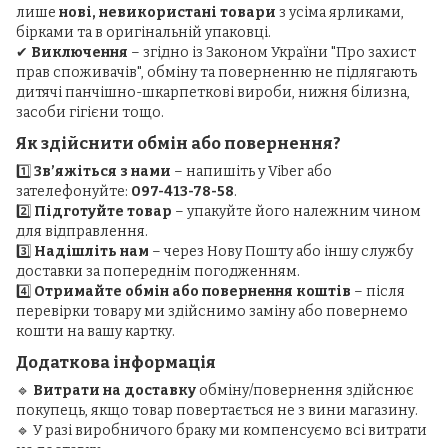
лише
нові, невикористані товари
з усіма ярликами,
бірками та в оригінальній упаковці.
✔
Виключення
– згідно із Законом України "Про захист
прав споживачів", обміну та поверненню не підлягають
дитячі панчішно-шкарпеткові вироби, нижня білизна,
засоби гігієни тощо.
Як здійснити обмін або повернення?
1️⃣
Зв’яжіться з нами
– напишіть у Viber або
зателефонуйте:
097-413-78-58
.
2️⃣
Підготуйте товар
– упакуйте його належним чином
для відправлення.
3️⃣
Надішліть нам
– через Нову Пошту або іншу службу
доставки за попереднім погодженням.
4️⃣
Отримайте обмін або повернення коштів
– після
перевірки товару ми здійснимо заміну або повернемо
кошти на вашу картку.
Додаткова інформація
🔹
Витрати на доставку
обміну/повернення здійснює
покупець, якщо товар повертається не з вини магазину.
🔹 У разі виробничого браку ми компенсуємо всі витрати