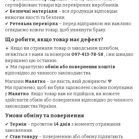
сертифіковані товари від перевірених виробників.
✔
Безпечні матеріали
– вся продукція відповідає
вимогам якості та безпеки.
✔
Ретельна перевірка
– перед відправкою ми важливо
оглядаємо кожен товар, щоб уникнути браку.
Що робити, якщо товар має дефект?
🔹 Якщо ви отримали товар із заводським шлюбом,
зв'яжіться з нами за номером
097-413-78-58
, і ми швидко
вирішимо цю останню.
🔹 Ми гарантуємо
обмін або повернення коштів
відповідно до чинного законодавства.
Магазин
Малятко
– це якість, якій довіряють! 💙
Ми прагнемо, щоб ви були задоволені своїми покупками
у
Малятко
. Якщо товар вам не підійшов, ви можете
здійснити обмін або повернення відповідно до чинного
законодавства України.
Умови обміну та повернення
✔
Термін
– протягом
14 днів
з моменту отримання
замовлення.
✔
Стан товару
– поверненню або обміну підлягають