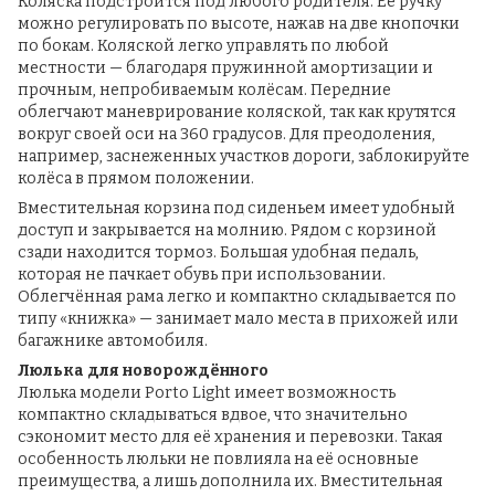
Коляска подстроится под любого родителя. Её ручку
можно регулировать по высоте, нажав на две кнопочки
по бокам. Коляской легко управлять по любой
местности — благодаря пружинной амортизации и
прочным, непробиваемым колёсам. Передние
облегчают маневрирование коляской, так как крутятся
вокруг своей оси на 360 градусов. Для преодоления,
например, заснеженных участков дороги, заблокируйте
колёса в прямом положении.
Вместительная корзина под сиденьем имеет удобный
доступ и закрывается на молнию. Рядом с корзиной
сзади находится тормоз. Большая удобная педаль,
которая не пачкает обувь при использовании.
Облегчённая рама легко и компактно складывается по
типу «книжка» — занимает мало места в прихожей или
багажнике автомобиля.
Люлька для новорождённого
Люлька модели Porto Light имеет возможность
компактно складываться вдвое, что значительно
сэкономит место для её хранения и перевозки. Такая
особенность люльки не повлияла на её основные
преимущества, а лишь дополнила их. Вместительная