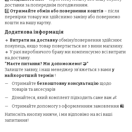
доставки за попереднім погодженням.
4️⃣
Отримайте обмін або повернення коштів
– після
перевірки товару ми здійснимо заміну або повернемо
кошти на вашу картку.
Додаткова інформація
🔹
Витрати на доставку
обміну/повернення здійснює
покупець, якщо товар повертається не з вини магазину.
🔹 У разі виробничого браку ми компенсуємо всі витрати
на доставку.
"Маєте питання? Ми допоможемо! 🤝"
Залиште заявку, і наш менеджер зв’яжеться з вами
у
найкоротший термін
!
Отримайте
безкоштовну консультацію
щодо
товарів та аксесуарів
Дізнайтеся, який комплект підходить саме вам 👶
Отримайте допомогу з оформленням замовлення 🛍️
Натисніть кнопку нижче, і ми відповімо на всі ваші
запитання!