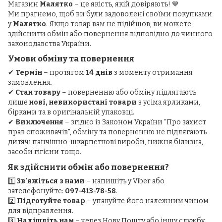
Магазин
Малятко
– це якість, якій довіряють! 💙
Ми прагнемо, щоб ви були задоволені своїми покупками
у
Малятко
. Якщо товар вам не підійшов, ви можете
здійснити обмін або повернення відповідно до чинного
законодавства України.
Умови обміну та повернення
✔
Термін
– протягом
14 днів
з моменту отримання
замовлення.
✔
Стан товару
– поверненню або обміну підлягають
лише
нові, невикористані товари
з усіма ярликами,
бірками та в оригінальній упаковці.
✔
Виключення
– згідно із Законом України "Про захист
прав споживачів", обміну та поверненню не підлягають
дитячі панчішно-шкарпеткові вироби, нижня білизна,
засоби гігієни тощо.
Як здійснити обмін або повернення?
1️⃣
Зв’яжіться з нами
– напишіть у Viber або
зателефонуйте:
097-413-78-58
.
2️⃣
Підготуйте товар
– упакуйте його належним чином
для відправлення.
3️⃣
Надішліть нам
– через Нову Пошту або іншу службу