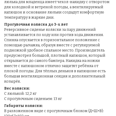
люлька для младенца имеет чехол-накидку с отворотом
для холодной и ветреной погоды, а вентилируемый
капюшон и основание люльки создадут комфортную
температуру в жаркие дни.
Прогулочная коляска до 3-х лет
Реверсивное сиденье коляски за пару движений
устанавливается по ходу или против хода движения.
Спинка опускается в горизонтальное положение с
помощью рычажка, образуя вместе с регулируемой
подножкой удобное спальное место. Производитель
предусмотрел большой, плотный капюшон, который
открывается до самого бампера. Накидка на ножки
вместе с капюшоном отлично защитят ребёнка от
плохой погоды. Для тёплых деньков в капюшоне есть
большая вентиляционная секция и дополнительный
козырёк.
Вес коляски:
С люлькой: 12,2 кг
С прогулочным сиденьем: 13 кг
Габариты коляски:
В разложенном виде с прогулочным блоком (Д×Ш×В):