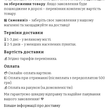
за збереження товару
. Якщо замовлення буде
пошкоджене в дорозі – перевізник компенсує вартість
товару.
🏪
Самовивіз
– заберіть своє замовлення у нашому
магазині та заощаджуйте на доставці!
Терміни доставки
⏳ 1-3 дні – у великому місті.
⏳ 2-5 днів – у менших населених пунктах.
Вартість доставки
💰 Згідно тарифів перевізника.
Оплата
💳 Онлайн-оплата карткою.
💵 Оплата при отриманні (післяплата з передоплатою 500
грн).
💰 Оплата на рахунок (за домовленістю).
Ми гарантуємо швидку відправку та надійне пакування
вашого замовлення! 💙
Більше інформації про доставку