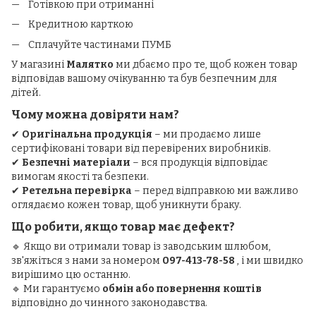
Готівкою при отриманні
Кредитною карткою
Сплачуйте частинами ПУМБ
У магазині
Малятко
ми дбаємо про те, щоб кожен товар
відповідав вашому очікуванню та був безпечним для
дітей.
Чому можна довіряти нам?
✔
Оригінальна продукція
– ми продаємо лише
сертифіковані товари від перевірених виробників.
✔
Безпечні матеріали
– вся продукція відповідає
вимогам якості та безпеки.
✔
Ретельна перевірка
– перед відправкою ми важливо
оглядаємо кожен товар, щоб уникнути браку.
Що робити, якщо товар має дефект?
🔹 Якщо ви отримали товар із заводським шлюбом,
зв'яжіться з нами за номером
097-413-78-58
, і ми швидко
вирішимо цю останню.
🔹 Ми гарантуємо
обмін або повернення коштів
відповідно до чинного законодавства.