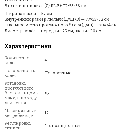
120×57×102 см
В сложенном виде (Д×Ш×В): 72×58×58 см
Ширина шасси — 57 см
Внутренний размер люльки (Д×Ш×В) — 77×35×22 см
Спальное место прогулочного блока (Д×Ш) — 90×34 см
Диаметр колёс — передние 25 см, задние 30 см
Характеристики
Количество
4
колес
Поворотность
Поворотные
колес
Установка
прогулочного
блока и лицом к
Да
маме, и по ходу
движения
Максимальный
17
вес ребенка, кг
Регулировка
4-х позиционная
спинки