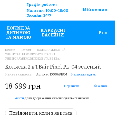
Графік роботи:
Мій кошик
Магазин:
10:00–18:00
Онлайн:
24/7
ДОГЛЯД ЗА
КАРКАСНІ
ДИТИНОЮ
Вхід
БАСЕЙНИ
ТА МАМОЮ
Головна
Каталог
КОЛЯСКИ ДЛЯ ДІТЕЙ
УНІВЕРСАЛЬНІ КОЛЯСКИ 2 В 1 ТА 3 В 1
УНІВЕРСАЛЬНІ КОЛЯСКИ 2 В 1 ТА 3 В 1 Bair
Коляска 2 в 1 Bair Pixel PL-04 зелёный
Немає в наявності
Артикул: 1000681854
Написати відгук
18 699 грн
Порівняти
В бажання
Увійти
для відображення накопичувальної знижки
%
Повідомити, коли з'явиться