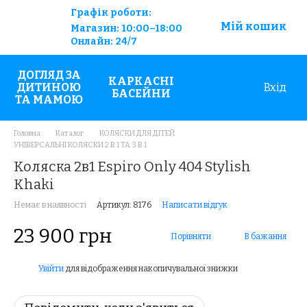
Графік роботи:
Мій кошик
Магазин:
10:00–18:00
Онлайн:
24/7
ДОГЛЯД ЗА
КАРКАСНІ
ДИТИНОЮ
Вхід
БАСЕЙНИ
ТА МАМОЮ
Головна
Каталог
КОЛЯСКИ ДЛЯ ДІТЕЙ
УНІВЕРСАЛЬНІ КОЛЯСКИ 2 В 1 ТА 3 В 1
Коляска 2в1 Espiro Only 404 Stylish
Khaki
Немає в наявності
Артикул: 8176
Написати відгук
23 900 грн
Порівняти
В бажання
Увійти
для відображення накопичувальної знижки
%