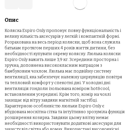
Опис
Коляска Espiro Only пропонує повну функціональність і
велику кількість аксесуарів у легкій і компактній формі.
Розрахована на весь період коляски, щоб вона служила
батькам протягом перших 4 років життя дитини, без
необхідності купувати окрему коляску. Люлька коляски
Espiro Only важить лише 3,9 кг. Зсередини просторна і
зручна, доповнена висококласним матрацом з
бамбуковим чохлом. Люлька має подвійну систему
вентиляції, яка забезпечує належну циркуляцію повітря
та тепловий комфорт у спекотні дні. У холодні дні
вентиляція гондоли ізольована коміром hot&cool,
встановленим усередині. Крім того, комір на чохлі
захищає від вітру завдяки магнітній застібці.
Характерною особливістю люльки Espiro Only є
вбудована москітна сітка та інтуїтивно зрозуміла функція
розширення козирка. Завдяки цьому влітку немає
необхідності використовувати додаткові аксесуари для
захисту від світла або комах. Використані високоякісні