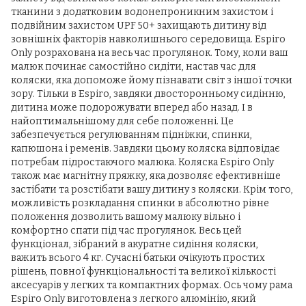
тканини з додатковим водонепроникним захистом і
подвійним захистом UPF 50+ захищають дитину від
зовнішніх факторів навколишнього середовища. Espiro
Only розрахована на весь час прогулянок. Тому, коли ваш
малюк починає самостійно сидіти, настав час для
коляски, яка допоможе йому пізнавати світ з іншої точки
зору. Тільки в Espiro, завдяки двосторонньому сидінню,
дитина може подорожувати вперед або назад. І в
найоптимальнішому для себе положенні. Це
забезпечується регулюванням підніжки, спинки,
капюшона і ременів. Завдяки цьому коляска відповідає
потребам підростаючого малюка. Коляска Espiro Only
також має магнітну пряжку, яка дозволяє ефективніше
застібати та розстібати вашу дитину з коляски. Крім того,
можливість розкладання спинки в абсолютно рівне
положення дозволить вашому малюку вільно і
комфортно спати під час прогулянок. Весь цей
функціонал, зібраний в акуратне сидіння коляски,
важить всього 4 кг. Сучасні батьки очікують простих
рішень, повної функціональності та великої кількості
аксесуарів у легких та компактних формах. Ось чому рама
Espiro Only виготовлена ​​з легкого алюмінію, який