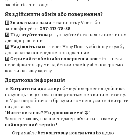
засоби гігієни тощо.
Як здійснити обмін або повернення?
1️⃣
Зв’яжіться з нами
– напишіть у Viber або
зателефонуйте:
097-413-78-58
.
2️⃣
Підготуйте товар
– упакуйте його належним чином
для відправлення.
3️⃣
Надішліть нам
– через Нову Пошту або іншу службу
доставки за попереднім погодженням.
4️⃣
Отримайте обмін або повернення коштів
– після
перевірки товару ми здійснимо заміну або повернемо
кошти на вашу картку.
Додаткова інформація
🔹
Витрати на доставку
обміну/повернення здійснює
покупець, якщо товар повертається не з вини магазину.
🔹 У разі виробничого браку ми компенсуємо всі витрати
на доставку.
"Маєте питання? Ми допоможемо! 🤝"
Залиште заявку, і наш менеджер зв’яжеться з вами
у
найкоротший термін
!
Отримайте
безкоштовну консультацію
щодо