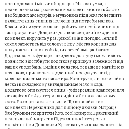
при подоланні міських бордюрів. Містка сумка, з
пеленальним матрасиком в комплекті, вмістить багато
необхідних аксесуарів. Регульована підніжка полегшить
налаштування сидіння коляски під потреби малюка.
Красивий силует коляски зробить вас особливими під
час прогулянок. Дощовик для коляски, який входить в
комплект, виручить у разі різкої зміни погоди. Теплий
чохол захистить від холоду і вітру. Містка корзина для
покупок та інших необхідних речей вміщає багато.
Додатково має функцію швидкого доступу і можливість
повністю відстібнути додаткову кришку в залежності від
ваших уподобань. Сидіння коляски, оснащене магнітною
пряжкою, прискорить щоденний посадку та вихід з
коляски маленького пасажира. Конструкція надзвичайно
легка і в складеному вигляді займає мало місця.
Додатково оплачується опція - універсальні адаптери для
автокрісел 0+ Адаптери на сидіння 0+ на детальному
фото. Розміри та вага коляски Що ви знайдете в
комплекті Перехідники для підйому люльки Матрац з
бамбуковим покриттям hot&cool козирок Практичний
пеленальний матрасик Підсклянник Інтегровані
москітні сітки Дощовики Красива сумка в залежності від