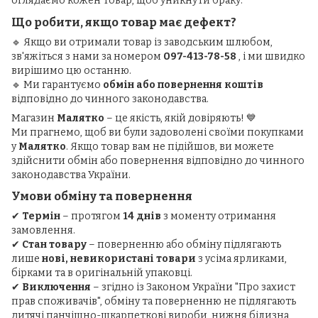
оглядаємо кожен товар, щоб уникнути браку.
Що робити, якщо товар має дефект?
🔹 Якщо ви отримали товар із заводським шлюбом,
зв'яжіться з нами за номером
097-413-78-58
, і ми швидко
вирішимо цю останню.
🔹 Ми гарантуємо
обмін або повернення коштів
відповідно до чинного законодавства.
Магазин
Малятко
– це якість, якій довіряють! 💙
Ми прагнемо, щоб ви були задоволені своїми покупками
у
Малятко
. Якщо товар вам не підійшов, ви можете
здійснити обмін або повернення відповідно до чинного
законодавства України.
Умови обміну та повернення
✔
Термін
– протягом
14 днів
з моменту отримання
замовлення.
✔
Стан товару
– поверненню або обміну підлягають
лише
нові, невикористані товари
з усіма ярликами,
бірками та в оригінальній упаковці.
✔
Виключення
– згідно із Законом України "Про захист
прав споживачів", обміну та поверненню не підлягають
дитячі панчішно-шкарпеткові вироби, нижня білизна,