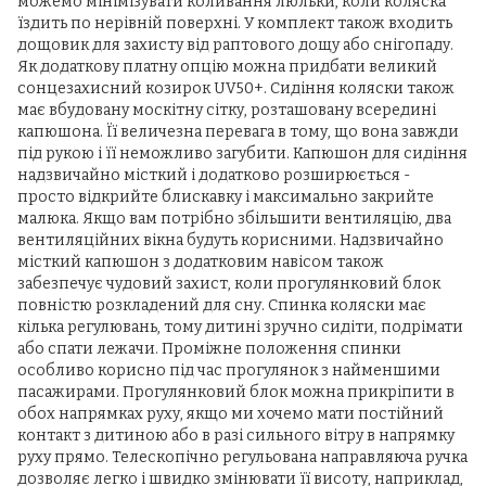
можемо мінімізувати коливання люльки, коли коляска
їздить по нерівній поверхні. У комплект також входить
дощовик для захисту від раптового дощу або снігопаду.
Як додаткову платну опцію можна придбати великий
сонцезахисний козирок UV50+. Сидіння коляски також
має вбудовану москітну сітку, розташовану всередині
капюшона. Її величезна перевага в тому, що вона завжди
під рукою і її неможливо загубити. Капюшон для сидіння
надзвичайно місткий і додатково розширюється -
просто відкрийте блискавку і максимально закрийте
малюка. Якщо вам потрібно збільшити вентиляцію, два
вентиляційних вікна будуть корисними. Надзвичайно
місткий капюшон з додатковим навісом також
забезпечує чудовий захист, коли прогулянковий блок
повністю розкладений для сну. Спинка коляски має
кілька регулювань, тому дитині зручно сидіти, подрімати
або спати лежачи. Проміжне положення спинки
особливо корисно під час прогулянок з найменшими
пасажирами. Прогулянковий блок можна прикріпити в
обох напрямках руху, якщо ми хочемо мати постійний
контакт з дитиною або в разі сильного вітру в напрямку
руху прямо. Телескопічно регульована направляюча ручка
дозволяє легко і швидко змінювати її висоту, наприклад,