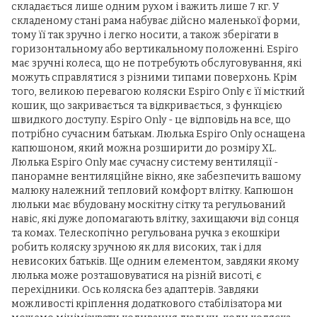
складається лише одним рухом і важить лише 7 кг. У
складеному стані рама набуває дійсно маленької форми,
тому її так зручно і легко носити, а також зберігати в
горизонтальному або вертикальному положенні. Espiro
має зручні колеса, що не потребують обслуговування, які
можуть справлятися з різними типами поверхонь. Крім
того, великою перевагою коляски Espiro Only є її місткий
кошик, що закривається та відкривається, з функцією
швидкого доступу. Espiro Only - це відповідь на все, що
потрібно сучасним батькам. Люлька Espiro Only оснащена
капюшоном, який можна розширити до розміру XL.
Люлька Espiro Only має сучасну систему вентиляції -
панорамне вентиляційне вікно, яке забезпечить вашому
малюку належний тепловий комфорт влітку. Капюшон
люльки має вбудовану москітну сітку та регульований
навіс, які дуже допомагають влітку, захищаючи від сонця
та комах. Телескопічно регульована ручка з екошкіри
робить коляску зручною як для високих, так і для
невисоких батьків. Ще одним елементом, завдяки якому
люлька може розташовуватися на різній висоті, є
перехідники. Ось коляска без адаптерів. Завдяки
можливості кріплення додаткового стабілізатора ми