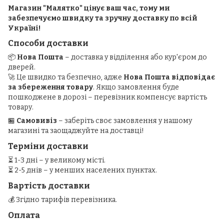
Магазин "Малятко" цінує ваш час, тому ми
забезпечуємо швидку та зручну доставку по всій
Україні!
Способи доставки
📦
Нова Пошта
– доставка у відділення або кур'єром до
дверей.
🚀 Це швидко та безпечно, адже
Нова Пошта відповідає
за збереження товару
. Якщо замовлення буде
пошкоджене в дорозі – перевізник компенсує вартість
товару.
🏪
Самовивіз
– заберіть своє замовлення у нашому
магазині та заощаджуйте на доставці!
Терміни доставки
⏳ 1-3 дні – у великому місті.
⏳ 2-5 днів – у менших населених пунктах.
Вартість доставки
💰 Згідно тарифів перевізника.
Оплата