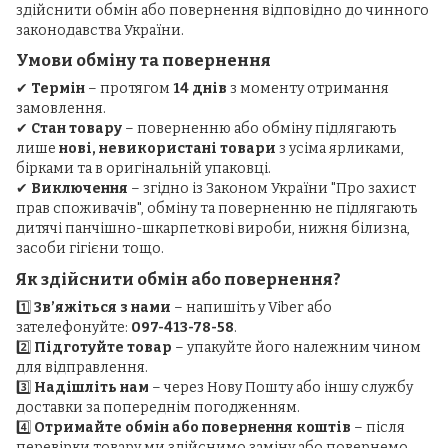
здійснити обмін або повернення відповідно до чинного
законодавства України.
Умови обміну та повернення
✔
Термін
– протягом
14 днів
з моменту отримання
замовлення.
✔
Стан товару
– поверненню або обміну підлягають
лише
нові, невикористані товари
з усіма ярликами,
бірками та в оригінальній упаковці.
✔
Виключення
– згідно із Законом України "Про захист
прав споживачів", обміну та поверненню не підлягають
дитячі панчішно-шкарпеткові вироби, нижня білизна,
засоби гігієни тощо.
Як здійснити обмін або повернення?
1️⃣
Зв’яжіться з нами
– напишіть у Viber або
зателефонуйте:
097-413-78-58
.
2️⃣
Підготуйте товар
– упакуйте його належним чином
для відправлення.
3️⃣
Надішліть нам
– через Нову Пошту або іншу службу
доставки за попереднім погодженням.
4️⃣
Отримайте обмін або повернення коштів
– після
перевірки товару ми здійснимо заміну або повернемо