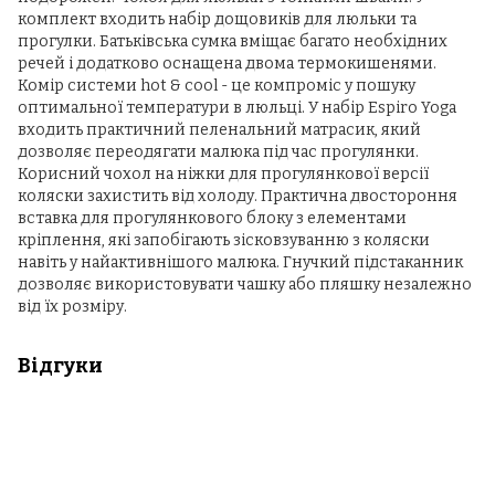
комплект входить набір дощовиків для люльки та
прогулки. Батьківська сумка вміщає багато необхідних
речей і додатково оснащена двома термокишенями.
Комір системи hot & cool - це компроміс у пошуку
оптимальної температури в люльці. У набір Espiro Yoga
входить практичний пеленальний матрасик, який
дозволяє переодягати малюка під час прогулянки.
Корисний чохол на ніжки для прогулянкової версії
коляски захистить від холоду. Практична двостороння
вставка для прогулянкового блоку з елементами
кріплення, які запобігають зісковзуванню з коляски
навіть у найактивнішого малюка. Гнучкий підстаканник
дозволяє використовувати чашку або пляшку незалежно
від їх розміру.
Відгуки