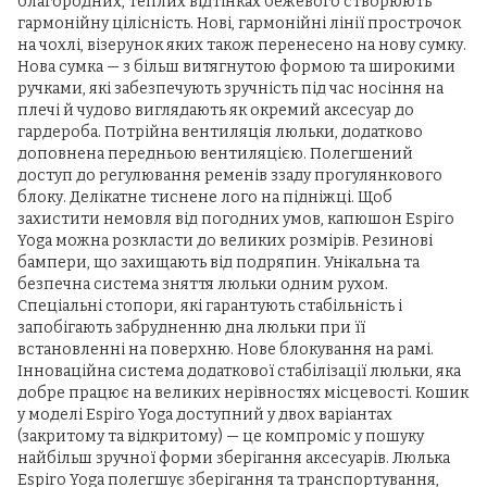
благородних, теплих відтінках бежевого створюють
гармонійну цілісність. Нові, гармонійні лінії прострочок
на чохлі, візерунок яких також перенесено на нову сумку.
Нова сумка — з більш витягнутою формою та широкими
ручками, які забезпечують зручність під час носіння на
плечі й чудово виглядають як окремий аксесуар до
гардероба. Потрійна вентиляція люльки, додатково
доповнена передньою вентиляцією. Полегшений
доступ до регулювання ременів ззаду прогулянкового
блоку. Делікатне тиснене лого на підніжці. Щоб
захистити немовля від погодних умов, капюшон Espiro
Yoga можна розкласти до великих розмірів. Резинові
бампери, що захищають від подряпин. Унікальна та
безпечна система зняття люльки одним рухом.
Спеціальні стопори, які гарантують стабільність і
запобігають забрудненню дна люльки при її
встановленні на поверхню. Нове блокування на рамі.
Інноваційна система додаткової стабілізації люльки, яка
добре працює на великих нерівностях місцевості. Кошик
у моделі Espiro Yoga доступний у двох варіантах
(закритому та відкритому) — це компроміс у пошуку
найбільш зручної форми зберігання аксесуарів. Люлька
Espiro Yoga полегшує зберігання та транспортування,