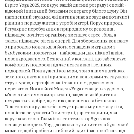
Espiro Yoga 2025, подарує вашій дитині розраду і спокій -
відомий і визнаний батьками генератор білого шуму. Він
натхненний звуками, які дитина знає як звук амніотичної
рідини з періоду життя в утробі матері. Поруч природа
Регулярне перебування в природному середовищі
підвищує імунітет організму, зменшує стрес і біль, а
також підвищує рівень енергії. Для збереження контакту
з природою модель для йоги оснащена матрацом з
бамбуковим покриттям - найкращим для ніжної шкіри
новонародженого. Безпечний у контакті, що забезпечує
комфортну подорож під час невеликих і великих
подорожей. Приглушені кольори, три з яких у відтінках
зеленого, натхненні природними кольорами та гнучкою
структурою, сертифіковані тканини є додатковою
перевагою. Йога в йозі Модель Yoga оснащена чудовою,
м'якою системою амортизації, завдяки якій дитина
почувається добре, щасливо, впевнено та безпечно.
Телескопічна ручка забезпечує правильну поставу тіла,
повністю регулюючи її висоту під зріст людини, яка
керує коляскою. Гальмівна система stop&go, якою
оснащена модель Yoga, дозволяє зупинитися в будь-який
момент, щоб зробити глибокий вдих і заспокоїтися від