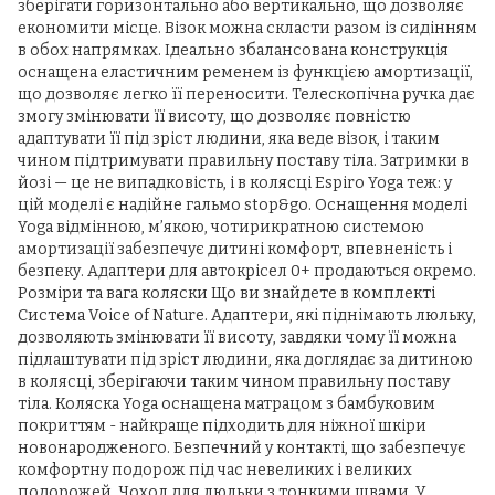
зберігати горизонтально або вертикально, що дозволяє
економити місце. Візок можна скласти разом із сидінням
в обох напрямках. Ідеально збалансована конструкція
оснащена еластичним ременем із функцією амортизації,
що дозволяє легко її переносити. Телескопічна ручка дає
змогу змінювати її висоту, що дозволяє повністю
адаптувати її під зріст людини, яка веде візок, і таким
чином підтримувати правильну поставу тіла. Затримки в
йозі — це не випадковість, і в колясці Espiro Yoga теж: у
цій моделі є надійне гальмо stop&go. Оснащення моделі
Yoga відмінною, м’якою, чотирикратною системою
амортизації забезпечує дитині комфорт, впевненість і
безпеку. Адаптери для автокрісел 0+ продаються окремо.
Розміри та вага коляски Що ви знайдете в комплекті
Система Voice of Nature. Адаптери, які піднімають люльку,
дозволяють змінювати її висоту, завдяки чому її можна
підлаштувати під зріст людини, яка доглядає за дитиною
в колясці, зберігаючи таким чином правильну поставу
тіла. Коляска Yoga оснащена матрацом з бамбуковим
покриттям - найкраще підходить для ніжної шкіри
новонародженого. Безпечний у контакті, що забезпечує
комфортну подорож під час невеликих і великих
подорожей. Чохол для люльки з тонкими швами. У