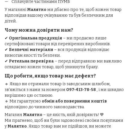
Сплачуйте частинами ПУМБ
У магазині
Малятко
ми дбаємо про те, щоб кожен товар
відповідав вашому очікуванню та був безпечним для
дітей.
Чому можна довіряти нам?
✔
Оригінальна продукція
– ми продаємо лише
сертифіковані товари від перевірених виробників.
✔
Безпечні матеріали
– вся продукція відповідає
вимогам якості та безпеки.
✔
Ретельна перевірка
– перед відправкою ми важливо
оглядаємо кожен товар, щоб уникнути браку.
Що робити, якщо товар має дефект?
🔹 Якщо ви отримали товар із заводським шлюбом,
зв'яжіться з нами за номером
097-413-78-58
, і ми швидко
вирішимо цю останню.
🔹 Ми гарантуємо
обмін або повернення коштів
відповідно до чинного законодавства.
Магазин
Малятко
– це якість, якій довіряють! 💙
Ми прагнемо, щоб ви були задоволені своїми покупками
у
Малятко
. Якщо товар вам не підійшов, ви можете