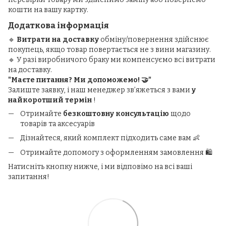
кошти на вашу картку.
Додаткова інформація
🔹
Витрати на доставку
обміну/повернення здійснює
покупець, якщо товар повертається не з вини магазину.
🔹 У разі виробничого браку ми компенсуємо всі витрати
на доставку.
"Маєте питання? Ми допоможемо! 🤝"
Залиште заявку, і наш менеджер зв’яжеться з вами
у
найкоротший термін
!
Отримайте
безкоштовну консультацію
щодо
товарів та аксесуарів
Дізнайтеся, який комплект підходить саме вам 👶
Отримайте допомогу з оформленням замовлення 🛍️
Натисніть кнопку нижче, і ми відповімо на всі ваші
запитання!