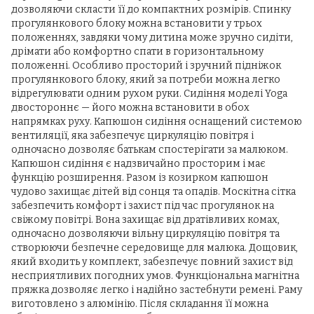
дозволяючи скласти її до компактних розмірів. Спинку
прогулянкового блоку можна встановити у трьох
положеннях, завдяки чому дитина може зручно сидіти,
дрімати або комфортно спати в горизонтальному
положенні. Особливо просторий і зручний підніжок
прогулянкового блоку, який за потреби можна легко
відрегулювати одним рухом руки. Сидіння моделі Yoga
двостороннє — його можна встановити в обох
напрямках руху. Капюшон сидіння оснащений системою
вентиляції, яка забезпечує циркуляцію повітря і
одночасно дозволяє батькам спостерігати за малюком.
Капюшон сидіння є надзвичайно просторим і має
функцію розширення. Разом із козирком капюшон
чудово захищає дітей від сонця та опадів. Москітна сітка
забезпечить комфорт і захист під час прогулянок на
свіжому повітрі. Вона захищає від дратівливих комах,
одночасно дозволяючи вільну циркуляцію повітря та
створюючи безпечне середовище для малюка. Дощовик,
який входить у комплект, забезпечує повний захист від
несприятливих погодних умов. Функціональна магнітна
пряжка дозволяє легко і надійно застебнути ремені. Раму
виготовлено з алюмінію. Після складання її можна