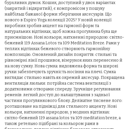
бурхливих думок. Кошик, доступний у двох варіантах
(закритий і відкритий), є компромісом у пошуку
найбільш бажаної форми зберігання аксесуарів. Що
нового в Espiro Yoga колекції 2025? У новій колекції
виробник зробив акцент на гармонії форм та
натуральних відтінках, щоб кожна прогулянка була ще
приємнішою. Нові кольори, натхненні природою: світло-
бежевий 119 Assana Lotos та 109 Meditation Breze. Рами у
теплих відтінках бежевого створюють гармонійну
композицію. Оновлений дизайн покриття: стильні та
рівномірні лінії прошивок, візерунок яких перенесено й
на нову сумку. Нова сумка: видовжена форма та широкі
ручки забезпечують зручність носіння на плечі. Сумка
виглядає стильно навіть як окремий аксесуар. Покращена
вентиляція люльки: потрійна система вентиляції з
додатковими отворами спереду. Зручніше регулювання
ременів: легкий доступ до налаштування з задньої
частини прогулянкового блоку. Делікатне тиснене лого:
розташоване на підніжці для стильного акценту. Нові
кольори, натхненні природою, у модних відтінках:
світло-бежевий 119 assana lotos та 109 meditation breze, а
також ретельно підібрані за кольором рами в