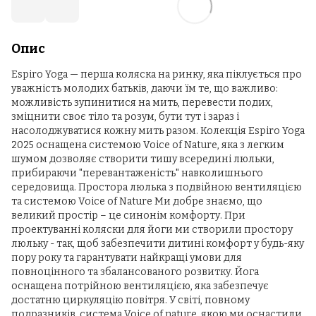
Опис
Espiro Yoga — перша коляска на ринку, яка піклується про
уважність молодих батьків, даючи їм те, що важливо:
можливість зупинитися на мить, перевести подих,
зміцнити своє тіло та розум, бути тут і зараз і
насолоджуватися кожну мить разом. Колекція Espiro Yoga
2025 оснащена системою Voice of Nature, яка з легким
шумом дозволяє створити тишу всередині люльки,
прибираючи "перевантаженість" навколишнього
середовища. Простора люлька з подвійною вентиляцією
та системою Voice of Nature Ми добре знаємо, що
великий простір – це синонім комфорту. При
проектуванні коляски для йоги ми створили простору
люльку - так, щоб забезпечити дитині комфорт у будь-яку
пору року та гарантувати найкращі умови для
повноцінного та збалансованого розвитку. Йога
оснащена потрійною вентиляцією, яка забезпечує
достатню циркуляцію повітря. У світі, повному
подразників, система Voice of nature, якою ми оснастили