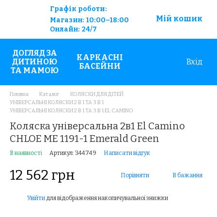
Графік роботи:
Мій кошик
Магазин:
10:00–18:00
Онлайн:
24/7
ДОГЛЯД ЗА
КАРКАСНІ
ДИТИНОЮ
Вхід
БАСЕЙНИ
ТА МАМОЮ
Головна
Каталог
КОЛЯСКИ ДЛЯ ДІТЕЙ
УНІВЕРСАЛЬНІ КОЛЯСКИ 2 В 1 ТА 3 В 1
УНІВЕРСАЛЬНІ КОЛЯСКИ 2 В 1 ТА 3 В 1 EL CAMINO
Коляска універсальна 2в1 El Camino
CHLOE ME 1191-1 Emerald Green
В наявності
Артикул: 344749
Написати відгук
12 562 грн
Порівняти
В бажання
Увійти
для відображення накопичувальної знижки
%