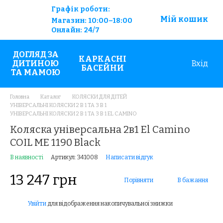
Графік роботи:
Мій кошик
Магазин:
10:00–18:00
Онлайн:
24/7
ДОГЛЯД ЗА
КАРКАСНІ
ДИТИНОЮ
Вхід
БАСЕЙНИ
ТА МАМОЮ
Головна
Каталог
КОЛЯСКИ ДЛЯ ДІТЕЙ
УНІВЕРСАЛЬНІ КОЛЯСКИ 2 В 1 ТА 3 В 1
УНІВЕРСАЛЬНІ КОЛЯСКИ 2 В 1 ТА 3 В 1 EL CAMINO
Коляска універсальна 2в1 El Camino
COIL ME 1190 Black
В наявності
Артикул: 341008
Написати відгук
13 247 грн
Порівняти
В бажання
Увійти
для відображення накопичувальної знижки
%