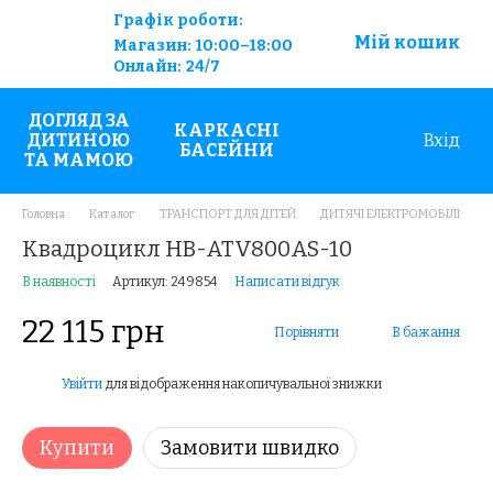
Графік роботи:
Мій кошик
Магазин:
10:00–18:00
Онлайн:
24/7
ДОГЛЯД ЗА
КАРКАСНІ
ДИТИНОЮ
Вхід
БАСЕЙНИ
ТА МАМОЮ
Головна
Каталог
ТРАНСПОРТ ДЛЯ ДІТЕЙ
ДИТЯЧІ ЕЛЕКТРОМОБІЛІ
Квадроцикл HB-ATV800AS-10
В наявності
Артикул: 249854
Написати відгук
22 115 грн
Порівняти
В бажання
Увійти
для відображення накопичувальної знижки
%
Купити
Замовити швидко