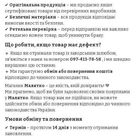
✔
Оригінальна продукція
– ми продаємо лише
сертифіковані товари від перевірених виробників.
✔
Безпечні матеріали
– вся продукція відповідає
вимогам якості та безпеки.
✔
Ретельна перевірка
– перед відправкою ми важливо
оглядаємо кожен товар, щоб уникнути браку.
Що робити, якщо товар має дефект?
🔹 Якщо ви отримали товар із заводським шлюбом,
зв'яжіться з нами за номером
097-413-78-58
, і ми швидко
вирішимо цю останню.
🔹 Ми гарантуємо
обмін або повернення коштів
відповідно до чинного законодавства.
Магазин
Малятко
– це якість, якій довіряють! 💙
Ми прагнемо, щоб ви були задоволені своїми покупками
у
Малятко
. Якщо товар вам не підійшов, ви можете
здійснити обмін або повернення відповідно до чинного
законодавства України.
Умови обміну та повернення
✔
Термін
– протягом
14 днів
з моменту отримання
замовлення.