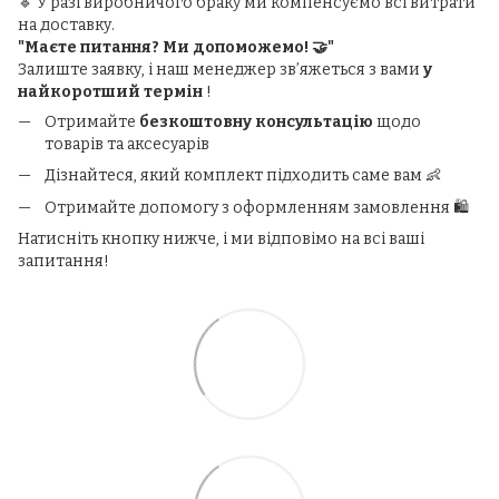
🔹 У разі виробничого браку ми компенсуємо всі витрати
на доставку.
"Маєте питання? Ми допоможемо! 🤝"
Залиште заявку, і наш менеджер зв’яжеться з вами
у
найкоротший термін
!
Отримайте
безкоштовну консультацію
щодо
товарів та аксесуарів
Дізнайтеся, який комплект підходить саме вам 👶
Отримайте допомогу з оформленням замовлення 🛍️
Натисніть кнопку нижче, і ми відповімо на всі ваші
запитання!