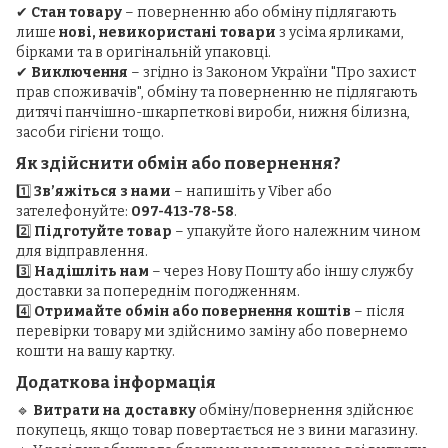
✔
Стан товару
– поверненню або обміну підлягають
лише
нові, невикористані товари
з усіма ярликами,
бірками та в оригінальній упаковці.
✔
Виключення
– згідно із Законом України "Про захист
прав споживачів", обміну та поверненню не підлягають
дитячі панчішно-шкарпеткові вироби, нижня білизна,
засоби гігієни тощо.
Як здійснити обмін або повернення?
1️⃣
Зв’яжіться з нами
– напишіть у Viber або
зателефонуйте:
097-413-78-58
.
2️⃣
Підготуйте товар
– упакуйте його належним чином
для відправлення.
3️⃣
Надішліть нам
– через Нову Пошту або іншу службу
доставки за попереднім погодженням.
4️⃣
Отримайте обмін або повернення коштів
– після
перевірки товару ми здійснимо заміну або повернемо
кошти на вашу картку.
Додаткова інформація
🔹
Витрати на доставку
обміну/повернення здійснює
покупець, якщо товар повертається не з вини магазину.