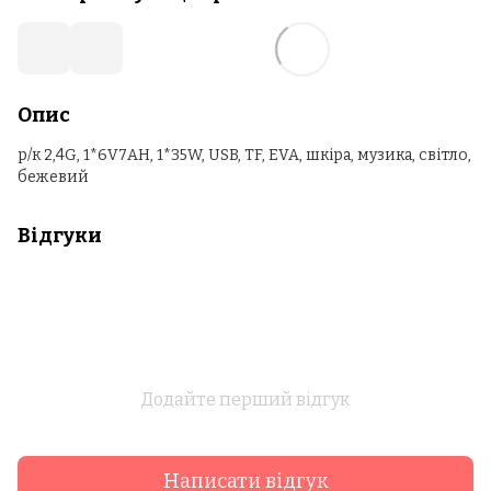
Опис
р/к 2,4G, 1*6V7AH, 1*35W, USB, TF, EVA, шкіра, музика, світло,
бежевий
Відгуки
Додайте перший відгук
Написати відгук