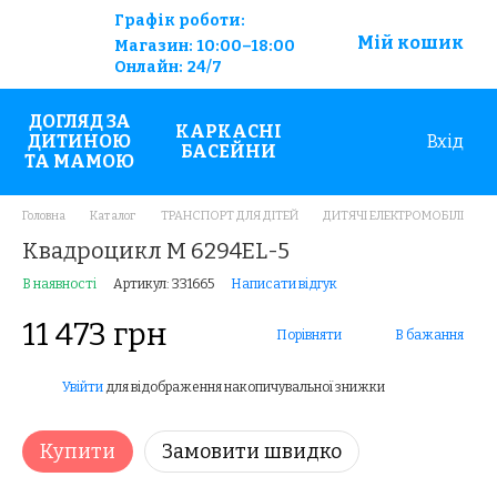
Графік роботи:
Мій кошик
Магазин:
10:00–18:00
Онлайн:
24/7
ДОГЛЯД ЗА
КАРКАСНІ
ДИТИНОЮ
Вхід
БАСЕЙНИ
ТА МАМОЮ
Головна
Каталог
ТРАНСПОРТ ДЛЯ ДІТЕЙ
ДИТЯЧІ ЕЛЕКТРОМОБІЛІ
Квадроцикл M 6294EL-5
В наявності
Артикул: 331665
Написати відгук
11 473 грн
Порівняти
В бажання
Увійти
для відображення накопичувальної знижки
%
Купити
Замовити швидко