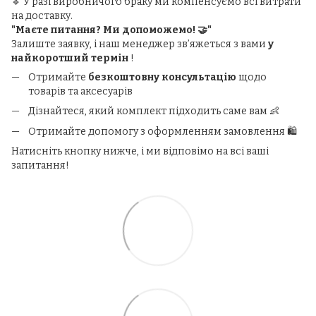
🔹 У разі виробничого браку ми компенсуємо всі витрати
на доставку.
"Маєте питання? Ми допоможемо! 🤝"
Залиште заявку, і наш менеджер зв’яжеться з вами
у
найкоротший термін
!
Отримайте
безкоштовну консультацію
щодо
товарів та аксесуарів
Дізнайтеся, який комплект підходить саме вам 👶
Отримайте допомогу з оформленням замовлення 🛍️
Натисніть кнопку нижче, і ми відповімо на всі ваші
запитання!