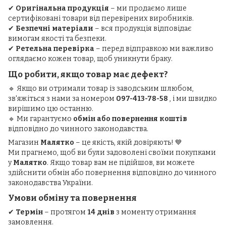
✔
Оригінальна продукція
– ми продаємо лише
сертифіковані товари від перевірених виробників.
✔
Безпечні матеріали
– вся продукція відповідає
вимогам якості та безпеки.
✔
Ретельна перевірка
– перед відправкою ми важливо
оглядаємо кожен товар, щоб уникнути браку.
Що робити, якщо товар має дефект?
🔹 Якщо ви отримали товар із заводським шлюбом,
зв'яжіться з нами за номером
097-413-78-58
, і ми швидко
вирішимо цю останню.
🔹 Ми гарантуємо
обмін або повернення коштів
відповідно до чинного законодавства.
Магазин
Малятко
– це якість, якій довіряють! 💙
Ми прагнемо, щоб ви були задоволені своїми покупками
у
Малятко
. Якщо товар вам не підійшов, ви можете
здійснити обмін або повернення відповідно до чинного
законодавства України.
Умови обміну та повернення
✔
Термін
– протягом
14 днів
з моменту отримання
замовлення.