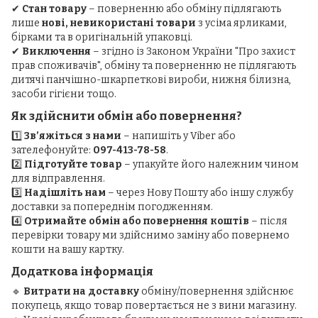
✔
Стан товару
– поверненню або обміну підлягають
лише
нові, невикористані товари
з усіма ярликами,
бірками та в оригінальній упаковці.
✔
Виключення
– згідно із Законом України "Про захист
прав споживачів", обміну та поверненню не підлягають
дитячі панчішно-шкарпеткові вироби, нижня білизна,
засоби гігієни тощо.
Як здійснити обмін або повернення?
1️⃣
Зв’яжіться з нами
– напишіть у Viber або
зателефонуйте:
097-413-78-58
.
2️⃣
Підготуйте товар
– упакуйте його належним чином
для відправлення.
3️⃣
Надішліть нам
– через Нову Пошту або іншу службу
доставки за попереднім погодженням.
4️⃣
Отримайте обмін або повернення коштів
– після
перевірки товару ми здійснимо заміну або повернемо
кошти на вашу картку.
Додаткова інформація
🔹
Витрати на доставку
обміну/повернення здійснює
покупець, якщо товар повертається не з вини магазину.