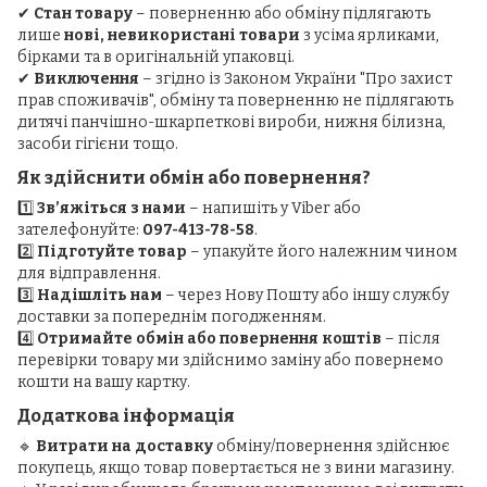
✔
Стан товару
– поверненню або обміну підлягають
лише
нові, невикористані товари
з усіма ярликами,
бірками та в оригінальній упаковці.
✔
Виключення
– згідно із Законом України "Про захист
прав споживачів", обміну та поверненню не підлягають
дитячі панчішно-шкарпеткові вироби, нижня білизна,
засоби гігієни тощо.
Як здійснити обмін або повернення?
1️⃣
Зв’яжіться з нами
– напишіть у Viber або
зателефонуйте:
097-413-78-58
.
2️⃣
Підготуйте товар
– упакуйте його належним чином
для відправлення.
3️⃣
Надішліть нам
– через Нову Пошту або іншу службу
доставки за попереднім погодженням.
4️⃣
Отримайте обмін або повернення коштів
– після
перевірки товару ми здійснимо заміну або повернемо
кошти на вашу картку.
Додаткова інформація
🔹
Витрати на доставку
обміну/повернення здійснює
покупець, якщо товар повертається не з вини магазину.