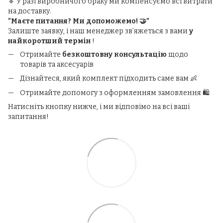
🔹 У разі виробничого браку ми компенсуємо всі витрати
на доставку.
"Маєте питання? Ми допоможемо! 🤝"
Залиште заявку, і наш менеджер зв’яжеться з вами
у
найкоротший термін
!
Отримайте
безкоштовну консультацію
щодо
товарів та аксесуарів
Дізнайтеся, який комплект підходить саме вам 👶
Отримайте допомогу з оформленням замовлення 🛍️
Натисніть кнопку нижче, і ми відповімо на всі ваші
запитання!