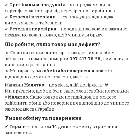
✔
Оригінальна продукція
– ми продаємо лише
сертифіковані товари від перевірених виробників.
✔
Безпечні матеріали
– вся продукція відповідає
вимогам якості та безпеки.
✔
Ретельна перевірка
– перед відправкою ми важливо
оглядаємо кожен товар, щоб уникнути браку.
Що робити, якщо товар має дефект?
🔹 Якщо ви отримали товар із заводським шлюбом,
зв'яжіться з нами за номером
097-413-78-58
, і ми швидко
вирішимо цю останню.
🔹 Ми гарантуємо
обмін або повернення коштів
відповідно до чинного законодавства.
Магазин
Малятко
– це якість, якій довіряють! 💙
Ми прагнемо, щоб ви були задоволені своїми покупками
у
Малятко
. Якщо товар вам не підійшов, ви можете
здійснити обмін або повернення відповідно до чинного
законодавства України.
Умови обміну та повернення
✔
Термін
– протягом
14 днів
з моменту отримання
замовлення.