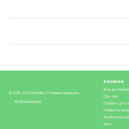
Клієнтам
Вхід до кабін
© 2018–2026 Maliatko. Усі права захищено.
Про нас
Мобільна версія
Оплата і дост
Обмін та по
Контактна ін
Блог