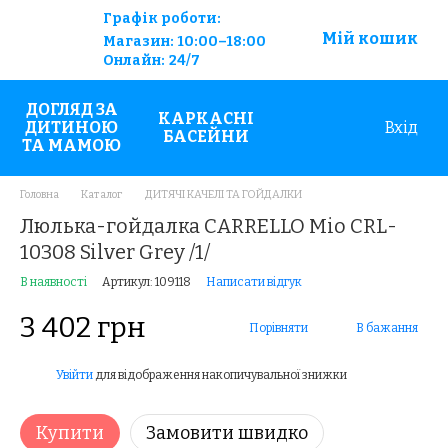
Графік роботи:
Мій кошик
Магазин:
10:00–18:00
Онлайн:
24/7
ДОГЛЯД ЗА
КАРКАСНІ
ДИТИНОЮ
Вхід
БАСЕЙНИ
ТА МАМОЮ
Головна
Каталог
ДИТЯЧІ КАЧЕЛІ ТА ГОЙДАЛКИ
Люлька-гойдалка CARRELLO Mio CRL-
10308 Silver Grey /1/
В наявності
Артикул: 109118
Написати відгук
3 402 грн
Порівняти
В бажання
Увійти
для відображення накопичувальної знижки
%
Купити
Замовити швидко