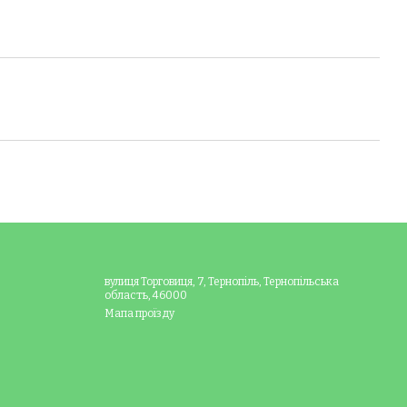
вулиця Торговиця, 7, Тернопіль, Тернопільська
область, 46000
Мапа проїзду