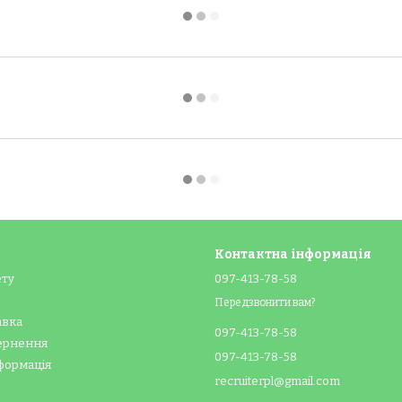
Контактна інформація
ету
097-413-78-58
Передзвонити вам?
авка
097-413-78-58
вернення
097-413-78-58
формація
recruiterpl@gmail.com