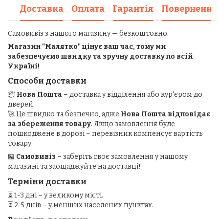
Доставка
Оплата
Гарантія
Повернення
Самовивіз з нашого магазину — безкоштовно.
Магазин "Малятко" цінує ваш час, тому ми
забезпечуємо швидку та зручну доставку по всій
Україні!
Способи доставки
📦
Нова Пошта
– доставка у відділення або кур'єром до
дверей.
🚀 Це швидко та безпечно, адже
Нова Пошта відповідає
за збереження товару
. Якщо замовлення буде
пошкоджене в дорозі – перевізник компенсує вартість
товару.
🏪
Самовивіз
– заберіть своє замовлення у нашому
магазині та заощаджуйте на доставці!
Терміни доставки
⏳ 1-3 дні – у великому місті.
⏳ 2-5 днів – у менших населених пунктах.