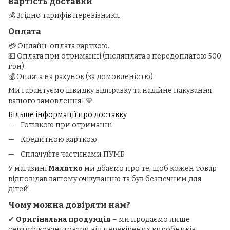
Вартість доставки
💰 Згідно тарифів перевізника.
Оплата
💳 Онлайн-оплата карткою.
💵 Оплата при отриманні (післяплата з передоплатою 500
грн).
💰 Оплата на рахунок (за домовленістю).
Ми гарантуємо швидку відправку та надійне пакування
вашого замовлення! 💙
Більше інформації про доставку
Готівкою при отриманні
Кредитною карткою
Сплачуйте частинами ПУМБ
У магазині
Малятко
ми дбаємо про те, щоб кожен товар
відповідав вашому очікуванню та був безпечним для
дітей.
Чому можна довіряти нам?
✔
Оригінальна продукція
– ми продаємо лише
сертифіковані товари від перевірених виробників.