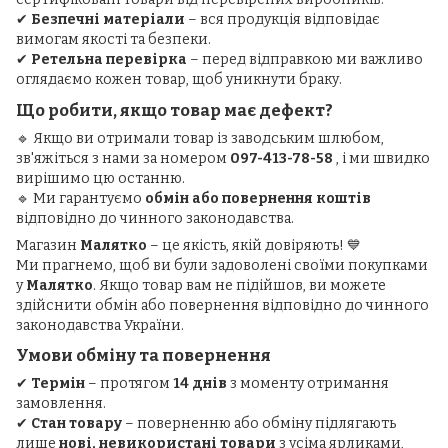
✔
Безпечні матеріали
– вся продукція відповідає
вимогам якості та безпеки.
✔
Ретельна перевірка
– перед відправкою ми важливо
оглядаємо кожен товар, щоб уникнути браку.
Що робити, якщо товар має дефект?
🔹 Якщо ви отримали товар із заводським шлюбом,
зв'яжіться з нами за номером
097-413-78-58
, і ми швидко
вирішимо цю останню.
🔹 Ми гарантуємо
обмін або повернення коштів
відповідно до чинного законодавства.
Магазин
Малятко
– це якість, якій довіряють! 💙
Ми прагнемо, щоб ви були задоволені своїми покупками
у
Малятко
. Якщо товар вам не підійшов, ви можете
здійснити обмін або повернення відповідно до чинного
законодавства України.
Умови обміну та повернення
✔
Термін
– протягом
14 днів
з моменту отримання
замовлення.
✔
Стан товару
– поверненню або обміну підлягають
лише
нові, невикористані товари
з усіма ярликами,