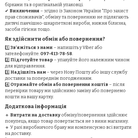
бірками та в оригінальній упаковці.
✔
Виключення
– згідно із Законом України "Про захист
прав споживачів", обміну та поверненню не підлягають
дитячі панчішно-шкарпеткові вироби, нижня білизна,
засоби гігієни тощо.
Як здійснити обмін або повернення?
1️⃣
Зв’яжіться з нами
– напишіть у Viber або
зателефонуйте:
097-413-78-58
.
2️⃣
Підготуйте товар
– упакуйте його належним чином
для відправлення.
3️⃣
Надішліть нам
– через Нову Пошту або іншу службу
доставки за попереднім погодженням.
4️⃣
Отримайте обмін або повернення коштів
– після
перевірки товару ми здійснимо заміну або повернемо
кошти на вашу картку.
Додаткова інформація
🔹
Витрати на доставку
обміну/повернення здійснює
покупець, якщо товар повертається не з вини магазину.
🔹 У разі виробничого браку ми компенсуємо всі витрати
на доставку.