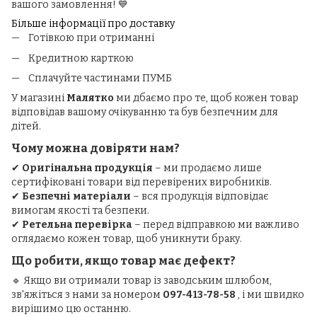
вашого замовлення! 💙
Більше інформації про доставку
Готівкою при отриманні
Кредитною карткою
Сплачуйте частинами ПУМБ
У магазині
Малятко
ми дбаємо про те, щоб кожен товар
відповідав вашому очікуванню та був безпечним для
дітей.
Чому можна довіряти нам?
✔
Оригінальна продукція
– ми продаємо лише
сертифіковані товари від перевірених виробників.
✔
Безпечні матеріали
– вся продукція відповідає
вимогам якості та безпеки.
✔
Ретельна перевірка
– перед відправкою ми важливо
оглядаємо кожен товар, щоб уникнути браку.
Що робити, якщо товар має дефект?
🔹 Якщо ви отримали товар із заводським шлюбом,
зв'яжіться з нами за номером
097-413-78-58
, і ми швидко
вирішимо цю останню.