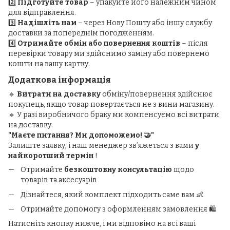
2️⃣
Підготуйте товар
– упакуйте його належним чином
для відправлення.
3️⃣
Надішліть нам
– через Нову Пошту або іншу службу
доставки за попереднім погодженням.
4️⃣
Отримайте обмін або повернення коштів
– після
перевірки товару ми здійснимо заміну або повернемо
кошти на вашу картку.
Додаткова інформація
🔹
Витрати на доставку
обміну/повернення здійснює
покупець, якщо товар повертається не з вини магазину.
🔹 У разі виробничого браку ми компенсуємо всі витрати
на доставку.
"Маєте питання? Ми допоможемо! 🤝"
Залиште заявку, і наш менеджер зв’яжеться з вами
у
найкоротший термін
!
Отримайте
безкоштовну консультацію
щодо
товарів та аксесуарів
Дізнайтеся, який комплект підходить саме вам 👶
Отримайте допомогу з оформленням замовлення 🛍️
Натисніть кнопку нижче, і ми відповімо на всі ваші