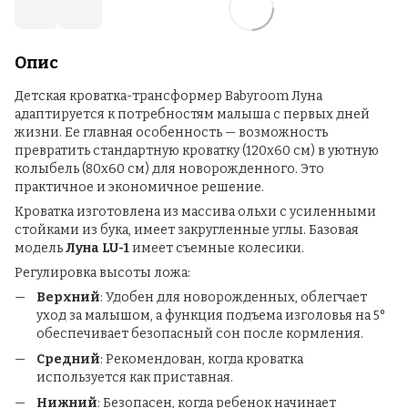
Опис
Детская кроватка-трансформер Babyroom Луна
адаптируется к потребностям малыша с первых дней
жизни. Ее главная особенность — возможность
превратить стандартную кроватку (120x60 см) в уютную
колыбель (80x60 см) для новорожденного. Это
практичное и экономичное решение.
Кроватка изготовлена из массива ольхи с усиленными
стойками из бука, имеет закругленные углы. Базовая
модель
Луна LU-1
имеет съемные колесики.
Регулировка высоты ложа:
Верхний
: Удобен для новорожденных, облегчает
уход за малышом, а функция подъема изголовья на 5°
обеспечивает безопасный сон после кормления.
Средний
: Рекомендован, когда кроватка
используется как приставная.
Нижний
: Безопасен, когда ребенок начинает