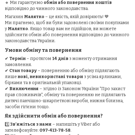
🔹 Ми гарантуємо
обмін або повернення коштів
відповідно до чинного законодавства.
Магазин
Малятко
– це якість, якій довіряють! 💙
Ми прагнемо, щоб ви були задоволені своїми покупками
у
Малятко
. Якщо товар вам не підійшов, ви можете
здійснити обмін або повернення відповідно до чинного
законодавства України.
Умови обміну та повернення
✔
Термін
– протягом
14 днів
з моменту отримання
замовлення.
✔
Стан товару
– поверненню або обміну підлягають
лише
нові, невикористані товари
з усіма ярликами,
бірками та в оригінальній упаковці.
✔
Виключення
– згідно із Законом України "Про захист
прав споживачів", обміну та поверненню не підлягають
дитячі панчішно-шкарпеткові вироби, нижня білизна,
засоби гігієни тощо.
Як здійснити обмін або повернення?
1️⃣
Зв’яжіться з нами
– напишіть у Viber або
зателефонуйте:
097-413-78-58
.