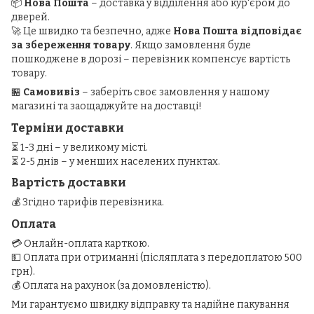
📦
Нова Пошта
– доставка у відділення або кур'єром до
дверей.
🚀 Це швидко та безпечно, адже
Нова Пошта відповідає
за збереження товару
. Якщо замовлення буде
пошкоджене в дорозі – перевізник компенсує вартість
товару.
🏪
Самовивіз
– заберіть своє замовлення у нашому
магазині та заощаджуйте на доставці!
Терміни доставки
⏳ 1-3 дні – у великому місті.
⏳ 2-5 днів – у менших населених пунктах.
Вартість доставки
💰 Згідно тарифів перевізника.
Оплата
💳 Онлайн-оплата карткою.
💵 Оплата при отриманні (післяплата з передоплатою 500
грн).
💰 Оплата на рахунок (за домовленістю).
Ми гарантуємо швидку відправку та надійне пакування