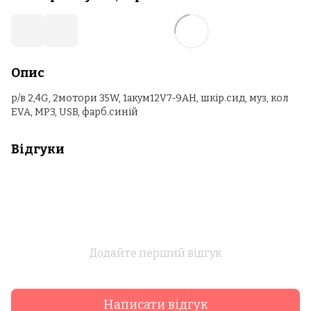
Опис
р/в 2,4G, 2мотори 35W, 1акум12V7-9AH, шкір.сид, муз, кол
EVA, MP3, USB, фарб.синій
Відгуки
Додайте перший відгук
Написати відгук