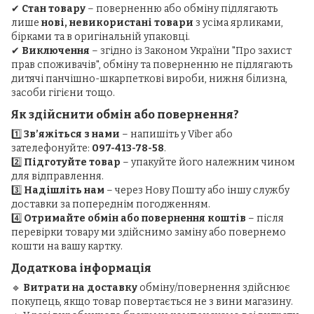
✔
Стан товару
– поверненню або обміну підлягають
лише
нові, невикористані товари
з усіма ярликами,
бірками та в оригінальній упаковці.
✔
Виключення
– згідно із Законом України "Про захист
прав споживачів", обміну та поверненню не підлягають
дитячі панчішно-шкарпеткові вироби, нижня білизна,
засоби гігієни тощо.
Як здійснити обмін або повернення?
1️⃣
Зв’яжіться з нами
– напишіть у Viber або
зателефонуйте:
097-413-78-58
.
2️⃣
Підготуйте товар
– упакуйте його належним чином
для відправлення.
3️⃣
Надішліть нам
– через Нову Пошту або іншу службу
доставки за попереднім погодженням.
4️⃣
Отримайте обмін або повернення коштів
– після
перевірки товару ми здійснимо заміну або повернемо
кошти на вашу картку.
Додаткова інформація
🔹
Витрати на доставку
обміну/повернення здійснює
покупець, якщо товар повертається не з вини магазину.