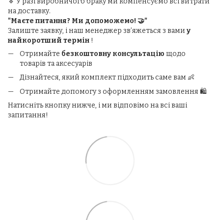
🔹 У разі виробничого браку ми компенсуємо всі витрати
на доставку.
"Маєте питання? Ми допоможемо! 🤝"
Залиште заявку, і наш менеджер зв’яжеться з вами
у
найкоротший термін
!
Отримайте
безкоштовну консультацію
щодо
товарів та аксесуарів
Дізнайтеся, який комплект підходить саме вам 👶
Отримайте допомогу з оформленням замовлення 🛍️
Натисніть кнопку нижче, і ми відповімо на всі ваші
запитання!