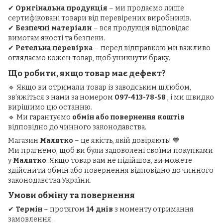
✔
Оригінальна продукція
– ми продаємо лише
сертифіковані товари від перевірених виробників.
✔
Безпечні матеріали
– вся продукція відповідає
вимогам якості та безпеки.
✔
Ретельна перевірка
– перед відправкою ми важливо
оглядаємо кожен товар, щоб уникнути браку.
Що робити, якщо товар має дефект?
🔹 Якщо ви отримали товар із заводським шлюбом,
зв'яжіться з нами за номером
097-413-78-58
, і ми швидко
вирішимо цю останню.
🔹 Ми гарантуємо
обмін або повернення коштів
відповідно до чинного законодавства.
Магазин
Малятко
– це якість, якій довіряють! 💙
Ми прагнемо, щоб ви були задоволені своїми покупками
у
Малятко
. Якщо товар вам не підійшов, ви можете
здійснити обмін або повернення відповідно до чинного
законодавства України.
Умови обміну та повернення
✔
Термін
– протягом
14 днів
з моменту отримання
замовлення.