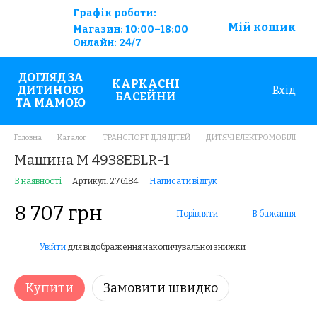
Графік роботи:
Мій кошик
Магазин:
10:00–18:00
Онлайн:
24/7
ДОГЛЯД ЗА
КАРКАСНІ
ДИТИНОЮ
Вхід
БАСЕЙНИ
ТА МАМОЮ
Головна
Каталог
ТРАНСПОРТ ДЛЯ ДІТЕЙ
ДИТЯЧІ ЕЛЕКТРОМОБІЛІ
Машина M 4938EBLR-1
В наявності
Артикул: 276184
Написати відгук
8 707 грн
Порівняти
В бажання
Увійти
для відображення накопичувальної знижки
%
Купити
Замовити швидко