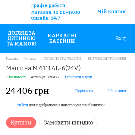
Графік роботи:
Мій кошик
Магазин:
10:00–18:00
Онлайн:
24/7
ДОГЛЯД ЗА
КАРКАСНІ
ДИТИНОЮ
Вхід
БАСЕЙНИ
ТА МАМОЮ
Головна
Каталог
ТРАНСПОРТ ДЛЯ ДІТЕЙ
ДИТЯЧІ ЕЛЕКТРОМОБІЛІ
Машина M 6111AL-6(24V)
В наявності
Артикул: 326471
Написати відгук
24 406 грн
Порівняти
В бажання
Увійти
для відображення накопичувальної знижки
%
Купити
Замовити швидко