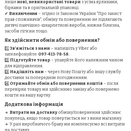
лише
нові, невикористані товари
з усіма ярликами,
бірками та в оригінальній упаковці.
✔
Виключення
– згідно із Законом України "Про захист
прав споживачів", обміну та поверненню не підлягають
дитячі панчішно-шкарпеткові вироби, нижня білизна,
засоби гігієни тощо.
Як здійснити обмін або повернення?
1️⃣
Зв’яжіться з нами
– напишіть у Viber або
зателефонуйте:
097-413-78-58
.
2️⃣
Підготуйте товар
– упакуйте його належним чином
для відправлення.
3️⃣
Надішліть нам
– через Нову Пошту або іншу службу
доставки за попереднім погодженням.
4️⃣
Отримайте обмін або повернення коштів
– після
перевірки товару ми здійснимо заміну або повернемо
кошти на вашу картку.
Додаткова інформація
🔹
Витрати на доставку
обміну/повернення здійснює
покупець, якщо товар повертається не з вини магазину.
🔹 У разі виробничого браку ми компенсуємо всі витрати
на доставку.