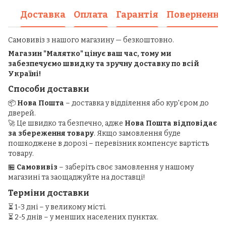
Доставка
Оплата
Гарантія
Повернення
Самовивіз з нашого магазину — безкоштовно.
Магазин "Малятко" цінує ваш час, тому ми
забезпечуємо швидку та зручну доставку по всій
Україні!
Способи доставки
📦
Нова Пошта
– доставка у відділення або кур'єром до
дверей.
🚀 Це швидко та безпечно, адже
Нова Пошта відповідає
за збереження товару
. Якщо замовлення буде
пошкоджене в дорозі – перевізник компенсує вартість
товару.
🏪
Самовивіз
– заберіть своє замовлення у нашому
магазині та заощаджуйте на доставці!
Терміни доставки
⏳ 1-3 дні – у великому місті.
⏳ 2-5 днів – у менших населених пунктах.