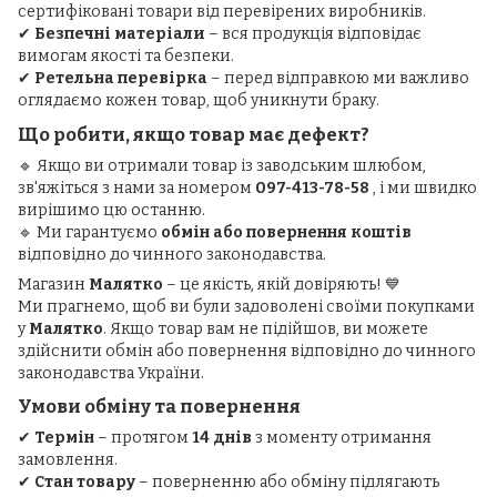
сертифіковані товари від перевірених виробників.
✔
Безпечні матеріали
– вся продукція відповідає
вимогам якості та безпеки.
✔
Ретельна перевірка
– перед відправкою ми важливо
оглядаємо кожен товар, щоб уникнути браку.
Що робити, якщо товар має дефект?
🔹 Якщо ви отримали товар із заводським шлюбом,
зв'яжіться з нами за номером
097-413-78-58
, і ми швидко
вирішимо цю останню.
🔹 Ми гарантуємо
обмін або повернення коштів
відповідно до чинного законодавства.
Магазин
Малятко
– це якість, якій довіряють! 💙
Ми прагнемо, щоб ви були задоволені своїми покупками
у
Малятко
. Якщо товар вам не підійшов, ви можете
здійснити обмін або повернення відповідно до чинного
законодавства України.
Умови обміну та повернення
✔
Термін
– протягом
14 днів
з моменту отримання
замовлення.
✔
Стан товару
– поверненню або обміну підлягають