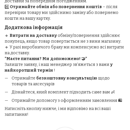
доставки за попереднім погодженням.
4️⃣
Отримайте обмін або повернення коштів
– після
перевірки товару ми здійснимо заміну або повернемо
кошти на вашу картку.
Додаткова інформація
🔹
Витрати на доставку
обміну/повернення здійснює
покупець, якщо товар повертається не з вини магазину.
🔹 У разі виробничого браку ми компенсуємо всі витрати
на доставку.
"Маєте питання? Ми допоможемо! 🤝"
Залиште заявку, і наш менеджер зв’яжеться з вами
у
найкоротший термін
!
Отримайте
безкоштовну консультацію
щодо
товарів та аксесуарів
Дізнайтеся, який комплект підходить саме вам 👶
Отримайте допомогу з оформленням замовлення 🛍️
Натисніть кнопку нижче, і ми відповімо на всі ваші
запитання!