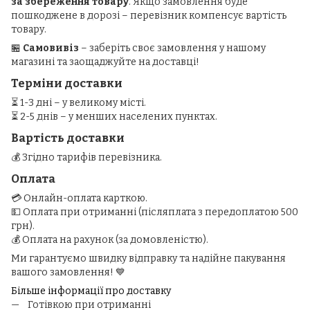
за збереження товару
. Якщо замовлення буде
пошкоджене в дорозі – перевізник компенсує вартість
товару.
🏪
Самовивіз
– заберіть своє замовлення у нашому
магазині та заощаджуйте на доставці!
Терміни доставки
⏳ 1-3 дні – у великому місті.
⏳ 2-5 днів – у менших населених пунктах.
Вартість доставки
💰 Згідно тарифів перевізника.
Оплата
💳 Онлайн-оплата карткою.
💵 Оплата при отриманні (післяплата з передоплатою 500
грн).
💰 Оплата на рахунок (за домовленістю).
Ми гарантуємо швидку відправку та надійне пакування
вашого замовлення! 💙
Більше інформації про доставку
Готівкою при отриманні