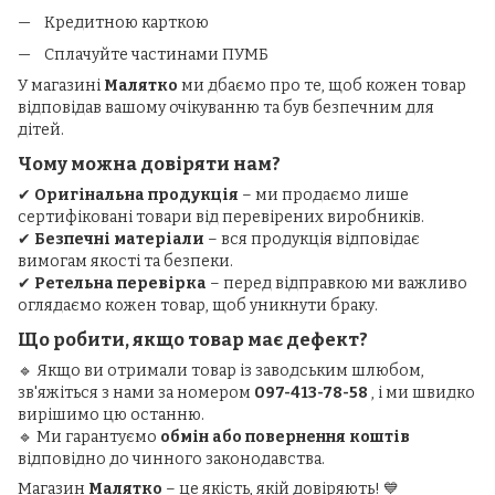
Кредитною карткою
Сплачуйте частинами ПУМБ
У магазині
Малятко
ми дбаємо про те, щоб кожен товар
відповідав вашому очікуванню та був безпечним для
дітей.
Чому можна довіряти нам?
✔
Оригінальна продукція
– ми продаємо лише
сертифіковані товари від перевірених виробників.
✔
Безпечні матеріали
– вся продукція відповідає
вимогам якості та безпеки.
✔
Ретельна перевірка
– перед відправкою ми важливо
оглядаємо кожен товар, щоб уникнути браку.
Що робити, якщо товар має дефект?
🔹 Якщо ви отримали товар із заводським шлюбом,
зв'яжіться з нами за номером
097-413-78-58
, і ми швидко
вирішимо цю останню.
🔹 Ми гарантуємо
обмін або повернення коштів
відповідно до чинного законодавства.
Магазин
Малятко
– це якість, якій довіряють! 💙