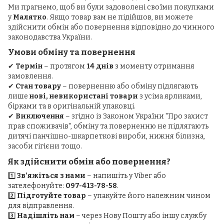
Ми прагнемо, щоб ви були задоволені своїми покупками
у
Малятко
. Якщо товар вам не підійшов, ви можете
здійснити обмін або повернення відповідно до чинного
законодавства України.
Умови обміну та повернення
✔
Термін
– протягом
14 днів
з моменту отримання
замовлення.
✔
Стан товару
– поверненню або обміну підлягають
лише
нові, невикористані товари
з усіма ярликами,
бірками та в оригінальній упаковці.
✔
Виключення
– згідно із Законом України "Про захист
прав споживачів", обміну та поверненню не підлягають
дитячі панчішно-шкарпеткові вироби, нижня білизна,
засоби гігієни тощо.
Як здійснити обмін або повернення?
1️⃣
Зв’яжіться з нами
– напишіть у Viber або
зателефонуйте:
097-413-78-58
.
2️⃣
Підготуйте товар
– упакуйте його належним чином
для відправлення.
3️⃣
Надішліть нам
– через Нову Пошту або іншу службу