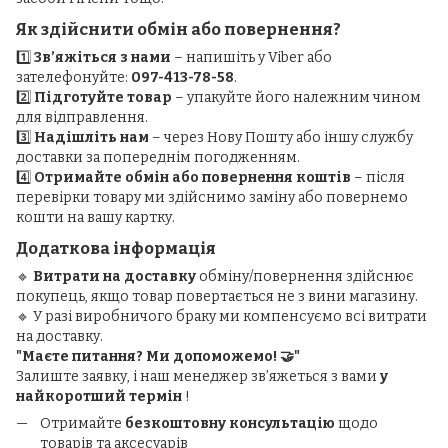
Як здійснити обмін або повернення?
1️⃣
Зв’яжіться з нами
– напишіть у Viber або
зателефонуйте:
097-413-78-58
.
2️⃣
Підготуйте товар
– упакуйте його належним чином
для відправлення.
3️⃣
Надішліть нам
– через Нову Пошту або іншу службу
доставки за попереднім погодженням.
4️⃣
Отримайте обмін або повернення коштів
– після
перевірки товару ми здійснимо заміну або повернемо
кошти на вашу картку.
Додаткова інформація
🔹
Витрати на доставку
обміну/повернення здійснює
покупець, якщо товар повертається не з вини магазину.
🔹 У разі виробничого браку ми компенсуємо всі витрати
на доставку.
"Маєте питання? Ми допоможемо! 🤝"
Залиште заявку, і наш менеджер зв’яжеться з вами
у
найкоротший термін
!
Отримайте
безкоштовну консультацію
щодо
товарів та аксесуарів