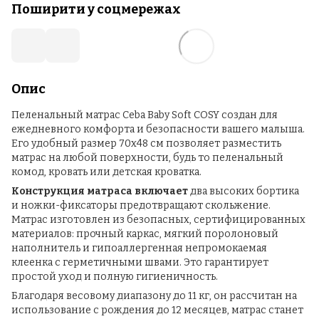
Поширити у соцмережах
Опис
Пеленальный матрас Ceba Baby Soft COSY создан для
ежедневного комфорта и безопасности вашего малыша.
Его удобный размер 70x48 см позволяет разместить
матрас на любой поверхности, будь то пеленальный
комод, кровать или детская кроватка.
Конструкция матраса включает
два высоких бортика
и ножки-фиксаторы предотвращают скольжение.
Матрас изготовлен из безопасных, сертифицированных
материалов: прочный каркас, мягкий поролоновый
наполнитель и гипоаллергенная непромокаемая
клеенка с герметичными швами. Это гарантирует
простой уход и полную гигиеничность.
Благодаря весовому диапазону до 11 кг, он рассчитан на
использование с рождения до 12 месяцев, матрас станет