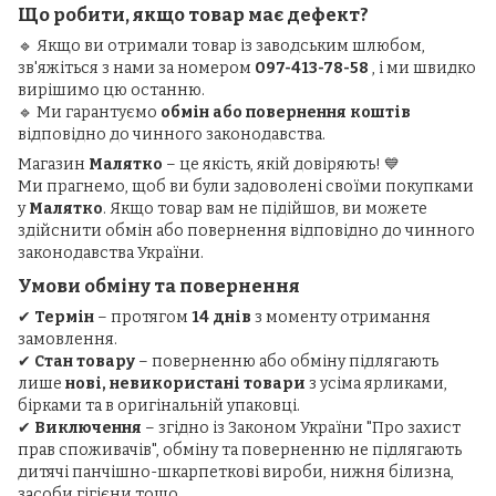
Що робити, якщо товар має дефект?
🔹 Якщо ви отримали товар із заводським шлюбом,
зв'яжіться з нами за номером
097-413-78-58
, і ми швидко
вирішимо цю останню.
🔹 Ми гарантуємо
обмін або повернення коштів
відповідно до чинного законодавства.
Магазин
Малятко
– це якість, якій довіряють! 💙
Ми прагнемо, щоб ви були задоволені своїми покупками
у
Малятко
. Якщо товар вам не підійшов, ви можете
здійснити обмін або повернення відповідно до чинного
законодавства України.
Умови обміну та повернення
✔
Термін
– протягом
14 днів
з моменту отримання
замовлення.
✔
Стан товару
– поверненню або обміну підлягають
лише
нові, невикористані товари
з усіма ярликами,
бірками та в оригінальній упаковці.
✔
Виключення
– згідно із Законом України "Про захист
прав споживачів", обміну та поверненню не підлягають
дитячі панчішно-шкарпеткові вироби, нижня білизна,
засоби гігієни тощо.