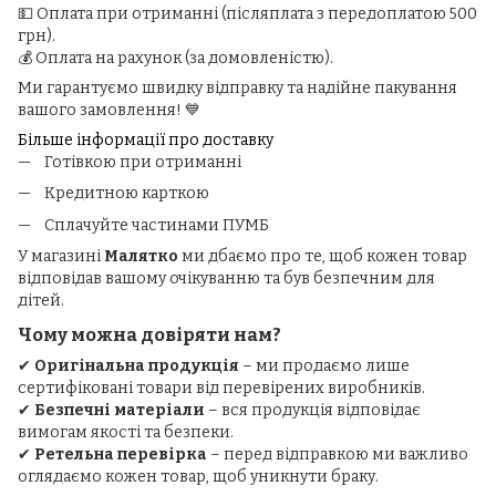
💵 Оплата при отриманні (післяплата з передоплатою 500
грн).
💰 Оплата на рахунок (за домовленістю).
Ми гарантуємо швидку відправку та надійне пакування
вашого замовлення! 💙
Більше інформації про доставку
Готівкою при отриманні
Кредитною карткою
Сплачуйте частинами ПУМБ
У магазині
Малятко
ми дбаємо про те, щоб кожен товар
відповідав вашому очікуванню та був безпечним для
дітей.
Чому можна довіряти нам?
✔
Оригінальна продукція
– ми продаємо лише
сертифіковані товари від перевірених виробників.
✔
Безпечні матеріали
– вся продукція відповідає
вимогам якості та безпеки.
✔
Ретельна перевірка
– перед відправкою ми важливо
оглядаємо кожен товар, щоб уникнути браку.