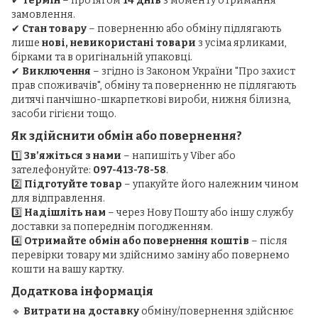
✔
Термін
– протягом
14 днів
з моменту отримання
замовлення.
✔
Стан товару
– поверненню або обміну підлягають
лише
нові, невикористані товари
з усіма ярликами,
бірками та в оригінальній упаковці.
✔
Виключення
– згідно із Законом України "Про захист
прав споживачів", обміну та поверненню не підлягають
дитячі панчішно-шкарпеткові вироби, нижня білизна,
засоби гігієни тощо.
Як здійснити обмін або повернення?
1️⃣
Зв’яжіться з нами
– напишіть у Viber або
зателефонуйте:
097-413-78-58
.
2️⃣
Підготуйте товар
– упакуйте його належним чином
для відправлення.
3️⃣
Надішліть нам
– через Нову Пошту або іншу службу
доставки за попереднім погодженням.
4️⃣
Отримайте обмін або повернення коштів
– після
перевірки товару ми здійснимо заміну або повернемо
кошти на вашу картку.
Додаткова інформація
🔹
Витрати на доставку
обміну/повернення здійснює