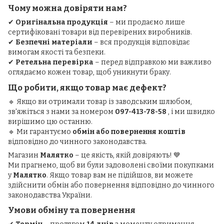
Чому можна довіряти нам?
✔
Оригінальна продукція
– ми продаємо лише
сертифіковані товари від перевірених виробників.
✔
Безпечні матеріали
– вся продукція відповідає
вимогам якості та безпеки.
✔
Ретельна перевірка
– перед відправкою ми важливо
оглядаємо кожен товар, щоб уникнути браку.
Що робити, якщо товар має дефект?
🔹 Якщо ви отримали товар із заводським шлюбом,
зв'яжіться з нами за номером
097-413-78-58
, і ми швидко
вирішимо цю останню.
🔹 Ми гарантуємо
обмін або повернення коштів
відповідно до чинного законодавства.
Магазин
Малятко
– це якість, якій довіряють! 💙
Ми прагнемо, щоб ви були задоволені своїми покупками
у
Малятко
. Якщо товар вам не підійшов, ви можете
здійснити обмін або повернення відповідно до чинного
законодавства України.
Умови обміну та повернення