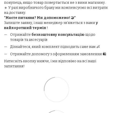
покупець, якщо товар повертається не з вини магазину.
🔹 У разі виробничого браку ми компенсуємо всі витрати
на доставку.
"Маєте питання? Ми допоможемо! 🤝"
Залиште заявку, і наш менеджер зв’яжеться з вами
у
найкоротший термін
!
Отримайте
безкоштовну консультацію
щодо
товарів та аксесуарів
Дізнайтеся, який комплект підходить саме вам 👶
Отримайте допомогу з оформленням замовлення 🛍️
Натисніть кнопку нижче, і ми відповімо на всі ваші
запитання!