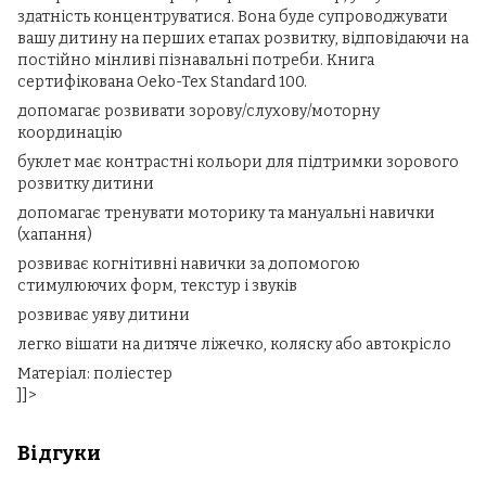
здатність концентруватися. Вона буде супроводжувати
вашу дитину на перших етапах розвитку, відповідаючи на
постійно мінливі пізнавальні потреби. Книга
сертифікована Oeko-Tex Standard 100.
допомагає розвивати зорову/слухову/моторну
координацію
буклет має контрастні кольори для підтримки зорового
розвитку дитини
допомагає тренувати моторику та мануальні навички
(хапання)
розвиває когнітивні навички за допомогою
стимулюючих форм, текстур і звуків
розвиває уяву дитини
легко вішати на дитяче ліжечко, коляску або автокрісло
Матеріал: поліестер
]]>
Відгуки