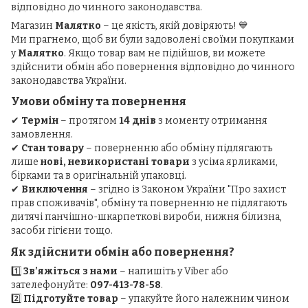
відповідно до чинного законодавства.
Магазин
Малятко
– це якість, якій довіряють! 💙
Ми прагнемо, щоб ви були задоволені своїми покупками
у
Малятко
. Якщо товар вам не підійшов, ви можете
здійснити обмін або повернення відповідно до чинного
законодавства України.
Умови обміну та повернення
✔
Термін
– протягом
14 днів
з моменту отримання
замовлення.
✔
Стан товару
– поверненню або обміну підлягають
лише
нові, невикористані товари
з усіма ярликами,
бірками та в оригінальній упаковці.
✔
Виключення
– згідно із Законом України "Про захист
прав споживачів", обміну та поверненню не підлягають
дитячі панчішно-шкарпеткові вироби, нижня білизна,
засоби гігієни тощо.
Як здійснити обмін або повернення?
1️⃣
Зв’яжіться з нами
– напишіть у Viber або
зателефонуйте:
097-413-78-58
.
2️⃣
Підготуйте товар
– упакуйте його належним чином