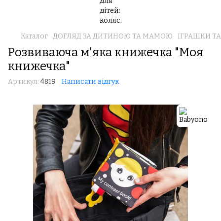
Каталог
ДОГЛЯД ЗА ДИТИНОЮ ТА МАМОЮ
ІГРАШКИ Т
Розвиваюча м'яка книжечка "Моя
книжечка"
Артикул:
4819
Написати відгук