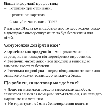
Більше інформації про доставку
Готівкою при отриманні
Кредитною карткою
Сплачуйте частинами ПУМБ
У магазині
Малятко
ми дбаємо про те, щоб кожен товар
відповідав вашому очікуванню та був безпечним для
дітей.
Чому можна довіряти нам?
✔
Оригінальна продукція
– ми продаємо лише
сертифіковані товари від перевірених виробників.
✔
Безпечні матеріали
– вся продукція відповідає
вимогам якості та безпеки.
✔
Ретельна перевірка
– перед відправкою ми важливо
оглядаємо кожен товар, щоб уникнути браку.
Що робити, якщо товар має дефект?
🔹 Якщо ви отримали товар із заводським шлюбом,
зв'яжіться з нами за номером
097-413-78-58
, і ми швидко
вирішимо цю останню.
🔹 Ми гарантуємо
обмін або повернення коштів