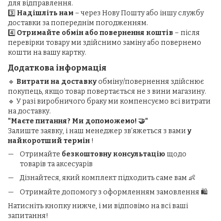
для відправлення.
3️⃣
Надішліть нам
– через Нову Пошту або іншу службу
доставки за попереднім погодженням.
4️⃣
Отримайте обмін або повернення коштів
– після
перевірки товару ми здійснимо заміну або повернемо
кошти на вашу картку.
Додаткова інформація
🔹
Витрати на доставку
обміну/повернення здійснює
покупець, якщо товар повертається не з вини магазину.
🔹 У разі виробничого браку ми компенсуємо всі витрати
на доставку.
"Маєте питання? Ми допоможемо! 🤝"
Залиште заявку, і наш менеджер зв’яжеться з вами
у
найкоротший термін
!
Отримайте
безкоштовну консультацію
щодо
товарів та аксесуарів
Дізнайтеся, який комплект підходить саме вам 👶
Отримайте допомогу з оформленням замовлення 🛍️
Натисніть кнопку нижче, і ми відповімо на всі ваші
запитання!