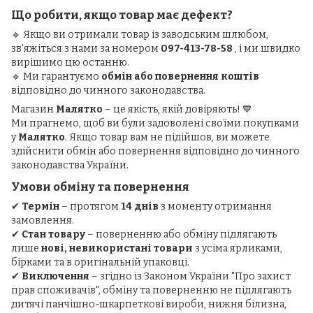
Що робити, якщо товар має дефект?
🔹 Якщо ви отримали товар із заводським шлюбом,
зв'яжіться з нами за номером
097-413-78-58
, і ми швидко
вирішимо цю останню.
🔹 Ми гарантуємо
обмін або повернення коштів
відповідно до чинного законодавства.
Магазин
Малятко
– це якість, якій довіряють! 💙
Ми прагнемо, щоб ви були задоволені своїми покупками
у
Малятко
. Якщо товар вам не підійшов, ви можете
здійснити обмін або повернення відповідно до чинного
законодавства України.
Умови обміну та повернення
✔
Термін
– протягом
14 днів
з моменту отримання
замовлення.
✔
Стан товару
– поверненню або обміну підлягають
лише
нові, невикористані товари
з усіма ярликами,
бірками та в оригінальній упаковці.
✔
Виключення
– згідно із Законом України "Про захист
прав споживачів", обміну та поверненню не підлягають
дитячі панчішно-шкарпеткові вироби, нижня білизна,