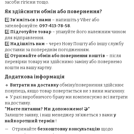
засоби гігієни тощо.
Як здійснити обмін або повернення?
1️⃣
Зв’яжіться з нами
– напишіть у Viber або
зателефонуйте:
097-413-78-58
.
2️⃣
Підготуйте товар
– упакуйте його належним чином
для відправлення.
3️⃣
Надішліть нам
– через Нову Пошту або іншу службу
доставки за попереднім погодженням.
4️⃣
Отримайте обмін або повернення коштів
– після
перевірки товару ми здійснимо заміну або повернемо
кошти на вашу картку.
Додаткова інформація
🔹
Витрати на доставку
обміну/повернення здійснює
покупець, якщо товар повертається не з вини магазину.
🔹 У разі виробничого браку ми компенсуємо всі витрати
на доставку.
"Маєте питання? Ми допоможемо! 🤝"
Залиште заявку, і наш менеджер зв’яжеться з вами
у
найкоротший термін
!
Отримайте
безкоштовну консультацію
щодо