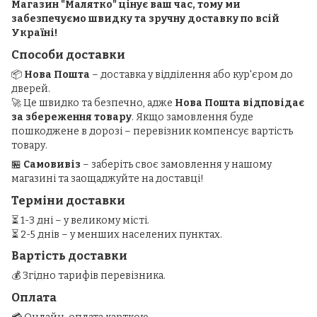
Магазин "Малятко" цінує ваш час, тому ми
забезпечуємо швидку та зручну доставку по всій
Україні!
Способи доставки
📦
Нова Пошта
– доставка у відділення або кур'єром до
дверей.
🚀 Це швидко та безпечно, адже
Нова Пошта відповідає
за збереження товару
. Якщо замовлення буде
пошкоджене в дорозі – перевізник компенсує вартість
товару.
🏪
Самовивіз
– заберіть своє замовлення у нашому
магазині та заощаджуйте на доставці!
Терміни доставки
⏳ 1-3 дні – у великому місті.
⏳ 2-5 днів – у менших населених пунктах.
Вартість доставки
💰 Згідно тарифів перевізника.
Оплата