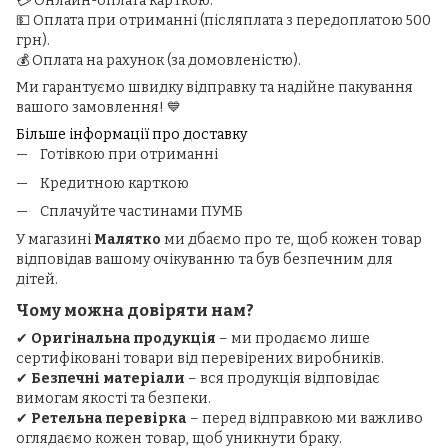
💳 Онлайн-оплата карткою.
💵 Оплата при отриманні (післяплата з передоплатою 500
грн).
💰 Оплата на рахунок (за домовленістю).
Ми гарантуємо швидку відправку та надійне пакування
вашого замовлення! 💙
Більше інформації про доставку
Готівкою при отриманні
Кредитною карткою
Сплачуйте частинами ПУМБ
У магазині
Малятко
ми дбаємо про те, щоб кожен товар
відповідав вашому очікуванню та був безпечним для
дітей.
Чому можна довіряти нам?
✔
Оригінальна продукція
– ми продаємо лише
сертифіковані товари від перевірених виробників.
✔
Безпечні матеріали
– вся продукція відповідає
вимогам якості та безпеки.
✔
Ретельна перевірка
– перед відправкою ми важливо
оглядаємо кожен товар, щоб уникнути браку.