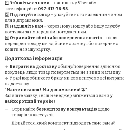
1️⃣
Зв’яжіться з нами
– напишіть у Viber або
зателефонуйте:
097-413-78-58
.
2️⃣
Підготуйте товар
– упакуйте його належним чином
для відправлення.
3️⃣
Надішліть нам
– через Нову Пошту або іншу службу
доставки за попереднім погодженням.
4️⃣
Отримайте обмін або повернення коштів
– після
перевірки товару ми здійснимо заміну або повернемо
кошти на вашу картку.
Додаткова інформація
🔹
Витрати на доставку
обміну/повернення здійснює
покупець, якщо товар повертається не з вини магазину.
🔹 У разі виробничого браку ми компенсуємо всі витрати
на доставку.
"Маєте питання? Ми допоможемо! 🤝"
Залиште заявку, і наш менеджер зв’яжеться з вами
у
найкоротший термін
!
Отримайте
безкоштовну консультацію
щодо
товарів та аксесуарів
Дізнайтеся, який комплект підходить саме вам 👶