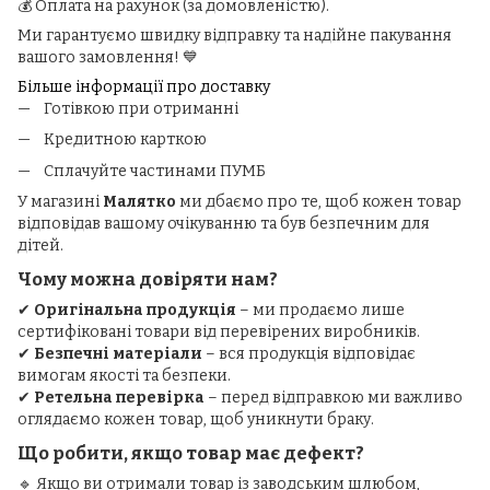
💰 Оплата на рахунок (за домовленістю).
Ми гарантуємо швидку відправку та надійне пакування
вашого замовлення! 💙
Більше інформації про доставку
Готівкою при отриманні
Кредитною карткою
Сплачуйте частинами ПУМБ
У магазині
Малятко
ми дбаємо про те, щоб кожен товар
відповідав вашому очікуванню та був безпечним для
дітей.
Чому можна довіряти нам?
✔
Оригінальна продукція
– ми продаємо лише
сертифіковані товари від перевірених виробників.
✔
Безпечні матеріали
– вся продукція відповідає
вимогам якості та безпеки.
✔
Ретельна перевірка
– перед відправкою ми важливо
оглядаємо кожен товар, щоб уникнути браку.
Що робити, якщо товар має дефект?
🔹 Якщо ви отримали товар із заводським шлюбом,