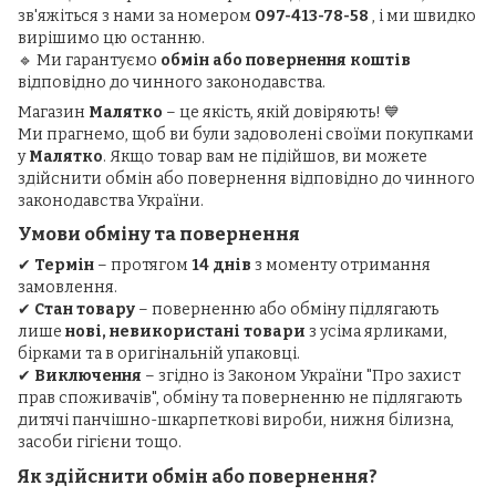
зв'яжіться з нами за номером
097-413-78-58
, і ми швидко
вирішимо цю останню.
🔹 Ми гарантуємо
обмін або повернення коштів
відповідно до чинного законодавства.
Магазин
Малятко
– це якість, якій довіряють! 💙
Ми прагнемо, щоб ви були задоволені своїми покупками
у
Малятко
. Якщо товар вам не підійшов, ви можете
здійснити обмін або повернення відповідно до чинного
законодавства України.
Умови обміну та повернення
✔
Термін
– протягом
14 днів
з моменту отримання
замовлення.
✔
Стан товару
– поверненню або обміну підлягають
лише
нові, невикористані товари
з усіма ярликами,
бірками та в оригінальній упаковці.
✔
Виключення
– згідно із Законом України "Про захист
прав споживачів", обміну та поверненню не підлягають
дитячі панчішно-шкарпеткові вироби, нижня білизна,
засоби гігієни тощо.
Як здійснити обмін або повернення?