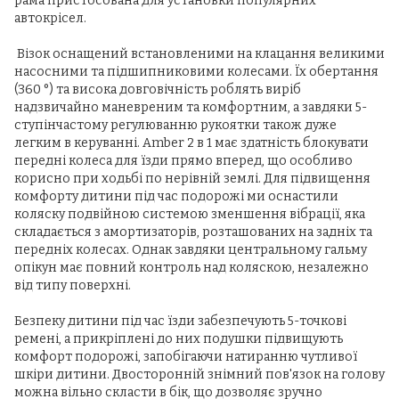
рама пристосована для установки популярних
автокрісел.
Візок оснащений встановленими на клацання великими
насосними та підшипниковими колесами. Їх обертання
(360 °) та висока довговічність роблять виріб
надзвичайно маневреним та комфортним, а завдяки 5-
ступінчастому регулюванню рукоятки також дуже
легким в керуванні. Amber 2 в 1 має здатність блокувати
передні колеса для їзди прямо вперед, що особливо
корисно при ходьбі по нерівній землі. Для підвищення
комфорту дитини під час подорожі ми оснастили
коляску подвійною системою зменшення вібрації, яка
складається з амортизаторів, розташованих на задніх та
передніх колесах. Однак завдяки центральному гальму
опікун має повний контроль над коляскою, незалежно
від типу поверхні.
Безпеку дитини під час їзди забезпечують 5-точкові
ремені, а прикріплені до них подушки підвищують
комфорт подорожі, запобігаючи натиранню чутливої
шкіри дитини. Двосторонній знімний пов'язок на голову
можна вільно скласти в бік, що дозволяє зручно