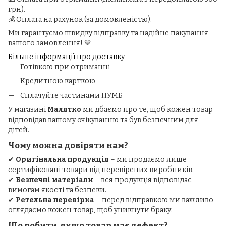
грн).
💰 Оплата на рахунок (за домовленістю).
Ми гарантуємо швидку відправку та надійне пакування
вашого замовлення! 💙
Більше інформації про доставку
Готівкою при отриманні
Кредитною карткою
Сплачуйте частинами ПУМБ
У магазині
Малятко
ми дбаємо про те, щоб кожен товар
відповідав вашому очікуванню та був безпечним для
дітей.
Чому можна довіряти нам?
✔
Оригінальна продукція
– ми продаємо лише
сертифіковані товари від перевірених виробників.
✔
Безпечні матеріали
– вся продукція відповідає
вимогам якості та безпеки.
✔
Ретельна перевірка
– перед відправкою ми важливо
оглядаємо кожен товар, щоб уникнути браку.
Що робити, якщо товар має дефект?