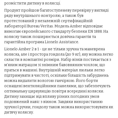
розмістити дитину в колясці.
Продукт пройшов багатоступеневу перевірку у вигляді
ряду внутрішнього контролю, а також був
протестований у незалежній сертифікаційній
лабораторії Bureau Veritas. Модель Amber відповідає
вимогам європейського стандарту безпеки EN 1888. На
коляску також поширюється довічна гарантія та
гарантійна програма Lionelo Assistance.
Lionelo Amber 2 в 1 - це не тільки зручна та маневрена
коляска, але і простора гондола (до 9 кг), яку можна легко
скласти в компактні розміри. Набір візків постачається з
м’яким матрацом зі знімним бавовняним чохлом, що
праться в машині. Внутрішній матеріал люльки легко
підтримувати в чистоті, оскільки більшість забруднень
можна видалити вологою ганчіркою. Його борти
оснащені вентиляційними панелями, що забезпечують
оптимальну циркуляцію повітря всередині коляски.
Дитину захищає від впливу різних погодних умов
подовжений навіс з вікном. Завдяки використанню
зручної ручки, гондолу також можна використовувати як
дитячу коляску.