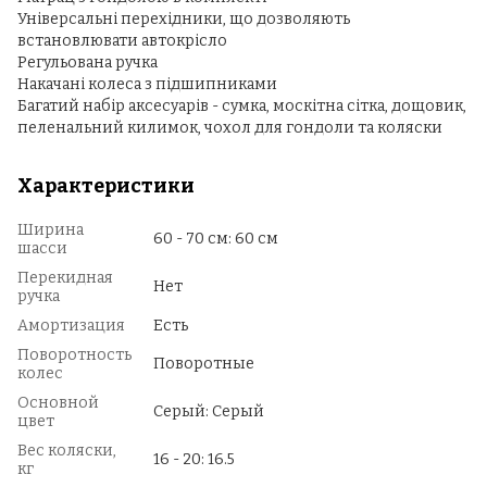
Універсальні перехідники, що дозволяють
встановлювати автокрісло
Регульована ручка
Накачані колеса з підшипниками
Багатий набір аксесуарів - сумка, москітна сітка, дощовик,
пеленальний килимок, чохол для гондоли та коляски
Характеристики
Ширина
60 - 70 см: 60 см
шасси
Перекидная
Нет
ручка
Амортизация
Есть
Поворотность
Поворотные
колес
Основной
Серый: Серый
цвет
Вес коляски,
16 - 20: 16.5
кг