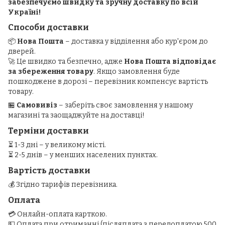
забезпечуємо швидку та зручну доставку по всій
Україні!
Способи доставки
📦
Нова Пошта
– доставка у відділення або кур'єром до
дверей.
🚀 Це швидко та безпечно, адже
Нова Пошта відповідає
за збереження товару
. Якщо замовлення буде
пошкоджене в дорозі – перевізник компенсує вартість
товару.
🏪
Самовивіз
– заберіть своє замовлення у нашому
магазині та заощаджуйте на доставці!
Терміни доставки
⏳ 1-3 дні – у великому місті.
⏳ 2-5 днів – у менших населених пунктах.
Вартість доставки
💰 Згідно тарифів перевізника.
Оплата
💳 Онлайн-оплата карткою.
💵 Оплата при отриманні (післяплата з передоплатою 500