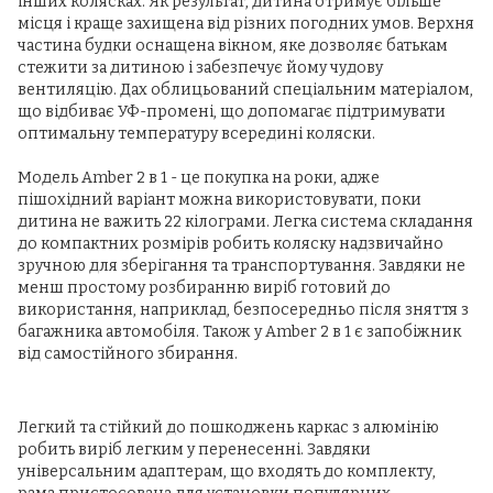
інших колясках. Як результат, дитина отримує більше
місця і краще захищена від різних погодних умов. Верхня
частина будки оснащена вікном, яке дозволяє батькам
стежити за дитиною і забезпечує йому чудову
вентиляцію. Дах облицьований спеціальним матеріалом,
що відбиває УФ-промені, що допомагає підтримувати
оптимальну температуру всередині коляски.
Модель Amber 2 в 1 - це покупка на роки, адже
пішохідний варіант можна використовувати, поки
дитина не важить 22 кілограми. Легка система складання
до компактних розмірів робить коляску надзвичайно
зручною для зберігання та транспортування. Завдяки не
менш простому розбиранню виріб готовий до
використання, наприклад, безпосередньо після зняття з
багажника автомобіля. Також у Amber 2 в 1 є запобіжник
від самостійного збирання.
Легкий та стійкий до пошкоджень каркас з алюмінію
робить виріб легким у перенесенні. Завдяки
універсальним адаптерам, що входять до комплекту,