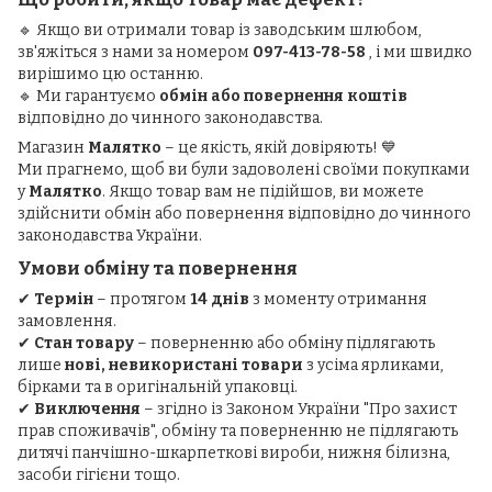
🔹 Якщо ви отримали товар із заводським шлюбом,
зв'яжіться з нами за номером
097-413-78-58
, і ми швидко
вирішимо цю останню.
🔹 Ми гарантуємо
обмін або повернення коштів
відповідно до чинного законодавства.
Магазин
Малятко
– це якість, якій довіряють! 💙
Ми прагнемо, щоб ви були задоволені своїми покупками
у
Малятко
. Якщо товар вам не підійшов, ви можете
здійснити обмін або повернення відповідно до чинного
законодавства України.
Умови обміну та повернення
✔
Термін
– протягом
14 днів
з моменту отримання
замовлення.
✔
Стан товару
– поверненню або обміну підлягають
лише
нові, невикористані товари
з усіма ярликами,
бірками та в оригінальній упаковці.
✔
Виключення
– згідно із Законом України "Про захист
прав споживачів", обміну та поверненню не підлягають
дитячі панчішно-шкарпеткові вироби, нижня білизна,
засоби гігієни тощо.