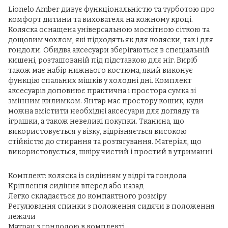
Lionelo Amber дивує функціональністю та турботою про
комфорт дитини та вихователя на кожному кроці.
Коляска оснащена універсальною москітною сіткою та
дощовим чохлом, які підходять як для коляски, так і для
гондоли. Обидва аксесуари зберігаються в спеціальній
кишені, розташованій під підставкою для ніг. Виріб
також має набір нижнього костюма, який виконує
функцію спальних мішків у холодні дні. Комплект
аксесуарів доповнює практична і простора сумка зі
змінним килимком. Янтар має простору кошик, куди
можна вмістити необхідні аксесуари для догляду та
іграшки, а також невеликі покупки. Тканина, що
використовується у візку, відрізняється високою
стійкістю до стирання та розтягування. Матеріал, що
використовується, шкіру чистий і простий в утриманні.
Комплект: коляска із сидінням у відрі та гондола
Кріплення сидіння вперед або назад
Легко складається до компактного розміру
Регулювання спинки з положення сидячи в положення
лежачи
Матрац з гондолою в комплекті