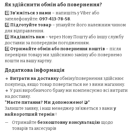
Як здійснити обмін або повернення?
1️⃣
Зв’яжіться з нами
– напишіть у Viber або
зателефонуйте:
097-413-78-58
.
2️⃣
Підготуйте товар
– упакуйте його належним чином
для відправлення.
3️⃣
Надішліть нам
– через Нову Пошту або іншу службу
доставки за попереднім погодженням.
4️⃣
Отримайте обмін або повернення коштів
– після
перевірки товару ми здійснимо заміну або повернемо
кошти на вашу картку.
Додаткова інформація
🔹
Витрати на доставку
обміну/повернення здійснює
покупець, якщо товар повертається не з вини магазину.
🔹 У разі виробничого браку ми компенсуємо всі витрати
на доставку.
"Маєте питання? Ми допоможемо! 🤝"
Залиште заявку, і наш менеджер зв’яжеться з вами
у
найкоротший термін
!
Отримайте
безкоштовну консультацію
щодо
товарів та аксесуарів