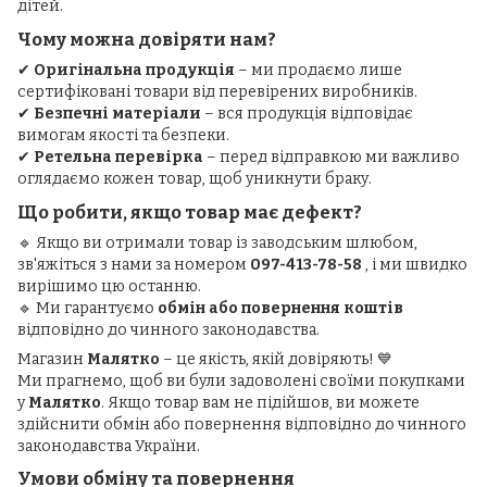
дітей.
Чому можна довіряти нам?
✔
Оригінальна продукція
– ми продаємо лише
сертифіковані товари від перевірених виробників.
✔
Безпечні матеріали
– вся продукція відповідає
вимогам якості та безпеки.
✔
Ретельна перевірка
– перед відправкою ми важливо
оглядаємо кожен товар, щоб уникнути браку.
Що робити, якщо товар має дефект?
🔹 Якщо ви отримали товар із заводським шлюбом,
зв'яжіться з нами за номером
097-413-78-58
, і ми швидко
вирішимо цю останню.
🔹 Ми гарантуємо
обмін або повернення коштів
відповідно до чинного законодавства.
Магазин
Малятко
– це якість, якій довіряють! 💙
Ми прагнемо, щоб ви були задоволені своїми покупками
у
Малятко
. Якщо товар вам не підійшов, ви можете
здійснити обмін або повернення відповідно до чинного
законодавства України.
Умови обміну та повернення