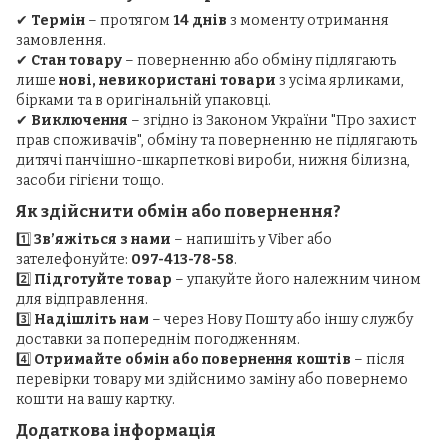
✔
Термін
– протягом
14 днів
з моменту отримання
замовлення.
✔
Стан товару
– поверненню або обміну підлягають
лише
нові, невикористані товари
з усіма ярликами,
бірками та в оригінальній упаковці.
✔
Виключення
– згідно із Законом України "Про захист
прав споживачів", обміну та поверненню не підлягають
дитячі панчішно-шкарпеткові вироби, нижня білизна,
засоби гігієни тощо.
Як здійснити обмін або повернення?
1️⃣
Зв’яжіться з нами
– напишіть у Viber або
зателефонуйте:
097-413-78-58
.
2️⃣
Підготуйте товар
– упакуйте його належним чином
для відправлення.
3️⃣
Надішліть нам
– через Нову Пошту або іншу службу
доставки за попереднім погодженням.
4️⃣
Отримайте обмін або повернення коштів
– після
перевірки товару ми здійснимо заміну або повернемо
кошти на вашу картку.
Додаткова інформація