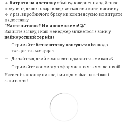
🔹
Витрати на доставку
обміну/повернення здійснює
покупець, якщо товар повертається не з вини магазину.
🔹 У разі виробничого браку ми компенсуємо всі витрати
на доставку.
"Маєте питання? Ми допоможемо! 🤝"
Залиште заявку, і наш менеджер зв’яжеться з вами
у
найкоротший термін
!
Отримайте
безкоштовну консультацію
щодо
товарів та аксесуарів
Дізнайтеся, який комплект підходить саме вам 👶
Отримайте допомогу з оформленням замовлення 🛍️
Натисніть кнопку нижче, і ми відповімо на всі ваші
запитання!