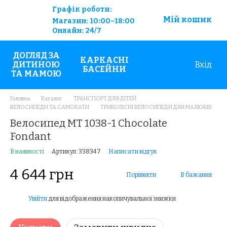
Графік роботи:
Мій кошик
Магазин:
10:00–18:00
Онлайн:
24/7
ДОГЛЯД ЗА
КАРКАСНІ
ДИТИНОЮ
Вхід
БАСЕЙНИ
ТА МАМОЮ
Головна
Каталог
ТРАНСПОРТ ДЛЯ ДІТЕЙ
ВЕЛОСИПЕДИ ТА САМОКАТИ
ТРИКОЛІСНІ ВЕЛОСИПЕДИ ДЛЯ МАЛЮКІВ
Велосипед MT 1038-1 Chocolate
Fondant
В наявності
Артикул: 338347
Написати відгук
4 644 грн
Порівняти
В бажання
Увійти
для відображення накопичувальної знижки
%