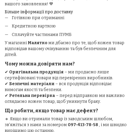
вашого замовлення! 💙
Більше інформації про доставку
Готівкою при отриманні
Кредитною карткою
Сплачуйте частинами ПУМБ
У магазині
Малятко
ми дбаємо про те, щоб кожен товар
відповідав вашому очікуванню та був безпечним для
дітей.
Чому можна довіряти нам?
✔
Оригінальна продукція
– ми продаємо лише
сертифіковані товари від перевірених виробників.
✔
Безпечні матеріали
– вся продукція відповідає
вимогам якості та безпеки.
✔
Ретельна перевірка
– перед відправкою ми важливо
оглядаємо кожен товар, щоб уникнути браку.
Що робити, якщо товар має дефект?
🔹 Якщо ви отримали товар із заводським шлюбом,
зв'яжіться з нами за номером
097-413-78-58
, і ми швидко
вирішимо цю останню.