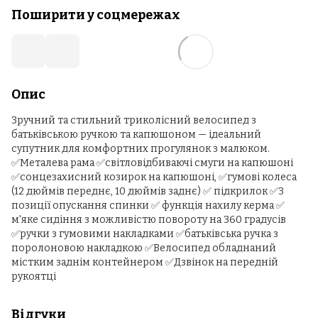
Поширити у соцмережах
Опис
Зручний та стильний триколісний велосипед з
батьківською ручкою та капюшоном — ідеальний
супутник для комфортних прогулянок з малюком.
✅Металева рама ✅світловідбиваючі смуги на капюшоні
✅сонцезахисний козирок на капюшоні, ✅гумові колеса
(12 дюймів переднє, 10 дюймів заднє) ✅ підкрилок ✅3
позиції опускання спинки ✅ функція нахилу керма ✅
м'яке сидіння з можливістю повороту на 360 градусів
✅ручки з гумовими накладками ✅батьківська ручка з
поролоновою накладкою ✅Велосипед обладнаний
містким заднім контейнером ✅Дзвінок на передній
рукоятці
Відгуки