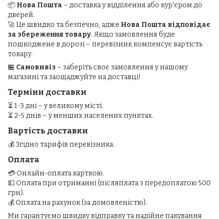
📦
Нова Пошта
– доставка у відділення або кур'єром до
дверей.
🚀 Це швидко та безпечно, адже
Нова Пошта відповідає
за збереження товару
. Якщо замовлення буде
пошкоджене в дорозі – перевізник компенсує вартість
товару.
🏪
Самовивіз
– заберіть своє замовлення у нашому
магазині та заощаджуйте на доставці!
Терміни доставки
⏳ 1-3 дні – у великому місті.
⏳ 2-5 днів – у менших населених пунктах.
Вартість доставки
💰 Згідно тарифів перевізника.
Оплата
💳 Онлайн-оплата карткою.
💵 Оплата при отриманні (післяплата з передоплатою 500
грн).
💰 Оплата на рахунок (за домовленістю).
Ми гарантуємо швидку відправку та надійне пакування