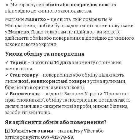
🔹 Ми гарантуємо
обмін або повернення коштів
відповідно до чинного законодавства.
Магазин
Малятко
– це якість, якій довіряють! 💙
Ми прагнемо, щоб ви були задоволені своїми покупками
у
Малятко
. Якщо товар вам не підійшов, ви можете
здійснити обмін або повернення відповідно до чинного
законодавства України.
Умови обміну та повернення
✔
Термін
– протягом
14 днів
з моменту отримання
замовлення.
✔
Стан товару
– поверненню або обміну підлягають
лише
нові, невикористані товари
з усіма ярликами,
бірками та в оригінальній упаковці.
✔
Виключення
– згідно із Законом України "Про захист
прав споживачів", обміну та поверненню не підлягають
дитячі панчішно-шкарпеткові вироби, нижня білизна,
засоби гігієни тощо.
Як здійснити обмін або повернення?
1️⃣
Зв’яжіться з нами
– напишіть у Viber або
зателефонуйте:
097-413-78-58
.