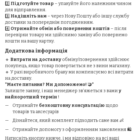
2️⃣
Підготуйте товар
– упакуйте його належним чином
для відправлення.
3️⃣
Надішліть нам
– через Нову Пошту або іншу службу
доставки за попереднім погодженням.
4️⃣
Отримайте обмін або повернення коштів
– після
перевірки товару ми здійснимо заміну або повернемо
кошти на вашу картку.
Додаткова інформація
🔹
Витрати на доставку
обміну/повернення здійснює
покупець, якщо товар повертається не з вини магазину.
🔹 У разі виробничого браку ми компенсуємо всі витрати
на доставку.
"Маєте питання? Ми допоможемо! 🤝"
Залиште заявку, і наш менеджер зв’яжеться з вами
у
найкоротший термін
!
Отримайте
безкоштовну консультацію
щодо
товарів та аксесуарів
Дізнайтеся, який комплект підходить саме вам 👶
Отримайте допомогу з оформленням замовлення 🛍️
Натисніть кнопку нижче, і ми відповімо на всі ваші