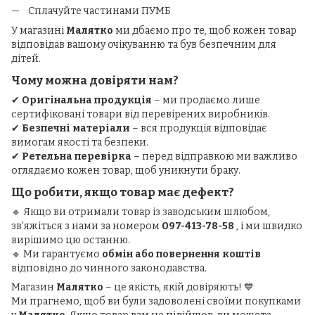
Сплачуйте частинами ПУМБ
У магазині
Малятко
ми дбаємо про те, щоб кожен товар
відповідав вашому очікуванню та був безпечним для
дітей.
Чому можна довіряти нам?
✔
Оригінальна продукція
– ми продаємо лише
сертифіковані товари від перевірених виробників.
✔
Безпечні матеріали
– вся продукція відповідає
вимогам якості та безпеки.
✔
Ретельна перевірка
– перед відправкою ми важливо
оглядаємо кожен товар, щоб уникнути браку.
Що робити, якщо товар має дефект?
🔹 Якщо ви отримали товар із заводським шлюбом,
зв'яжіться з нами за номером
097-413-78-58
, і ми швидко
вирішимо цю останню.
🔹 Ми гарантуємо
обмін або повернення коштів
відповідно до чинного законодавства.
Магазин
Малятко
– це якість, якій довіряють! 💙
Ми прагнемо, щоб ви були задоволені своїми покупками