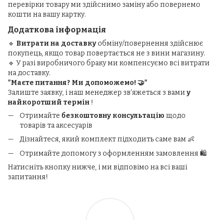
перевірки товару ми здійснимо заміну або повернемо
кошти на вашу картку.
Додаткова інформація
🔹
Витрати на доставку
обміну/повернення здійснює
покупець, якщо товар повертається не з вини магазину.
🔹 У разі виробничого браку ми компенсуємо всі витрати
на доставку.
"Маєте питання? Ми допоможемо! 🤝"
Залиште заявку, і наш менеджер зв’яжеться з вами
у
найкоротший термін
!
Отримайте
безкоштовну консультацію
щодо
товарів та аксесуарів
Дізнайтеся, який комплект підходить саме вам 👶
Отримайте допомогу з оформленням замовлення 🛍️
Натисніть кнопку нижче, і ми відповімо на всі ваші
запитання!