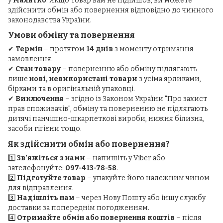
у
Малятко
. Якщо товар вам не підійшов, ви можете
здійснити обмін або повернення відповідно до чинного
законодавства України.
Умови обміну та повернення
✔
Термін
– протягом
14 днів
з моменту отримання
замовлення.
✔
Стан товару
– поверненню або обміну підлягають
лише
нові, невикористані товари
з усіма ярликами,
бірками та в оригінальній упаковці.
✔
Виключення
– згідно із Законом України "Про захист
прав споживачів", обміну та поверненню не підлягають
дитячі панчішно-шкарпеткові вироби, нижня білизна,
засоби гігієни тощо.
Як здійснити обмін або повернення?
1️⃣
Зв’яжіться з нами
– напишіть у Viber або
зателефонуйте:
097-413-78-58
.
2️⃣
Підготуйте товар
– упакуйте його належним чином
для відправлення.
3️⃣
Надішліть нам
– через Нову Пошту або іншу службу
доставки за попереднім погодженням.
4️⃣
Отримайте обмін або повернення коштів
– після