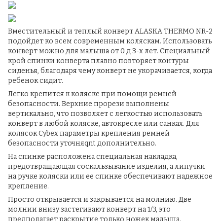
Вместительный и теплый конверт ALASKA THERMO NR-2
подойдет ко всем современным коляскам. Использовать
конверт можно для малыша от 0 д 3-х лет. Специальный
крой спинки конверта плавно повторяет контуры
сиденья, благодаря чему конверт не укорачивается, когда
ребенок сидит.
Легко крепится к коляске при помощи ремней
безопасности. Верхние прорези выполнены
вертикально, что позволяет с легкостью использовать
конверт в любой коляске, автокресле или санках. Для
колясок Cybex параметры крепления ремней
безопасности уточняqnt дополнительно.
На спинке расположена специальная накладка,
предотвращающая соскальзывание изделия, а липучки
на ручке коляски или ее спинке обеспечивают надежное
крепление.
Просто открывается и закрывается на молнию. Две
молнии внизу застегивают конверт на 1/3, это
предполагает раскрытие только ножек малыша.